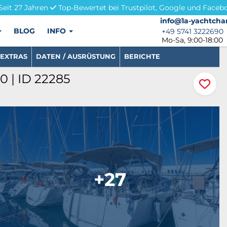
Seit 27 Jahren
Top-Bewertet bei Trustpilot, Google und Faceb
info@1a-yachtchar
info@1a-yachtcha
BLOG
INFO
+49 5741 3222690
+49 5741 3222690
Mo-Sa, 9:00-18:00
EXTRAS
DATEN / AUSRÜSTUNG
BERICHTE
 | ID 22285
+27