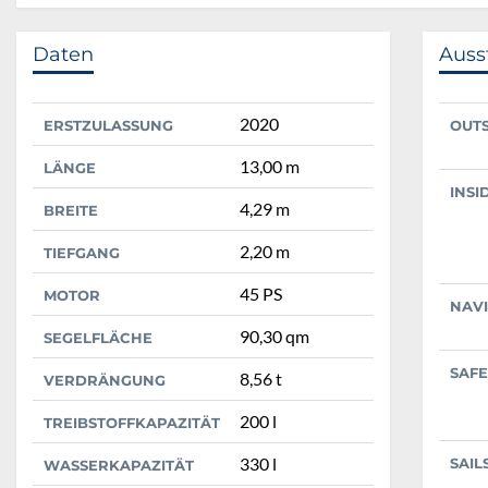
Daten
Auss
2020
ERSTZULASSUNG
OUT
13,00 m
LÄNGE
INSI
4,29 m
BREITE
2,20 m
TIEFGANG
45 PS
MOTOR
NAV
90,30 qm
SEGELFLÄCHE
SAFE
8,56 t
VERDRÄNGUNG
200 l
TREIBSTOFFKAPAZITÄT
330 l
SAIL
WASSERKAPAZITÄT