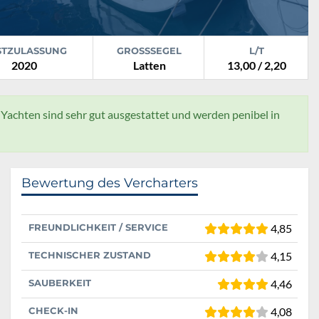
STZULASSUNG
GROSSSEGEL
L/T
2020
Latten
13,00 / 2,20
e Yachten sind sehr gut ausgestattet und werden penibel in
Bewertung des Vercharters
FREUNDLICHKEIT / SERVICE
4,85
TECHNISCHER ZUSTAND
4,15
SAUBERKEIT
4,46
CHECK-IN
4,08