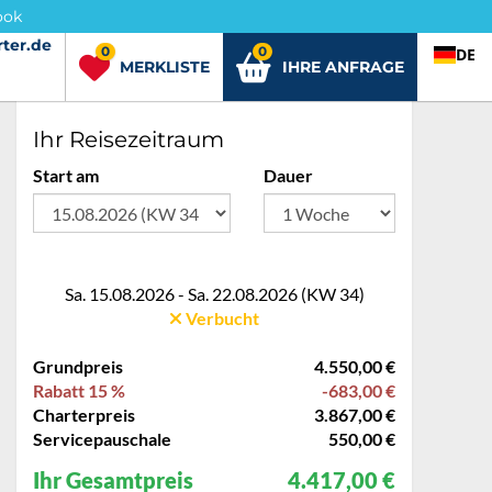
ook
ter.de
rter.de
0
0
DE
MERKLISTE
IHRE ANFRAGE
Ihr Reisezeitraum
Start am
Dauer
Sa. 15.08.2026 - Sa. 22.08.2026 (KW 34)
Verbucht
Grundpreis
4.550,00 €
Rabatt 15 %
-683,00 €
Charterpreis
3.867,00 €
Servicepauschale
550,00 €
Ihr Gesamtpreis
4.417,00 €