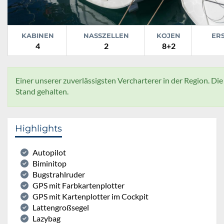
KABINEN
NASSZELLEN
KOJEN
ER
4
2
8+2
Einer unserer zuverlässigsten Vercharterer in der Region. Di
Stand gehalten.
Highlights
Autopilot
Biminitop
Bugstrahlruder
GPS mit Farbkartenplotter
GPS mit Kartenplotter im Cockpit
Lattengroßsegel
Lazybag