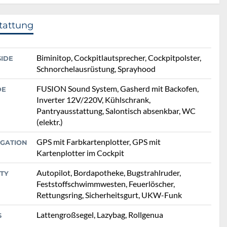
tattung
Biminitop, Cockpitlautsprecher, Cockpitpolster,
SIDE
Schnorchelausrüstung, Sprayhood
FUSION Sound System, Gasherd mit Backofen,
DE
Inverter 12V/220V, Kühlschrank,
Pantryausstattung, Salontisch absenkbar, WC
(elektr.)
GPS mit Farbkartenplotter, GPS mit
IGATION
Kartenplotter im Cockpit
Autopilot, Bordapotheke, Bugstrahlruder,
TY
Feststoffschwimmwesten, Feuerlöscher,
Rettungsring, Sicherheitsgurt, UKW-Funk
Lattengroßsegel, Lazybag, Rollgenua
S