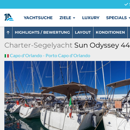
YACHTSUCHE
ZIELE
LUXURY
SPECIALS
HIGHLIGHTS / BEWERTUNG
LAYOUT
KONDITIONEN
Charter-Segelyacht
Sun Odyssey 440
Capo d'Orlando - Porto Capo d'Orlando