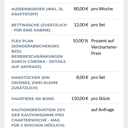
80,00 €
pro Woche
AUSSENBORDER (INKL. 5L K
RAFTSTOFF)
12,00 €
pro Set
BETTWÄSCHE (ZUSÄTZLICH
- FÜR EINE KABINE)
10,00 %
Prozent auf
FLEX PLAN
(SONDERABSICHERUNG
Vercharterer-
BZGL
Preis
REISEBESCHRÄNKUNGEN
DURCH CORONA - DETAILS
AUF ANFRAGE)
8,00 €
pro Set
HANDTÜCHER (EIN
GROSSES, ZWEI KLEINE Z
USÄTZLICH)
150,00 €
pro Stück
HAUSTIERE AN BORD
auf Anfrage
KAUTIONSREDUKTION (12%
DER KAUTIONSUMME PRO
CHARTERWOCHE - MAX.
FÜR 2 WOCHEN MÖGLICH)