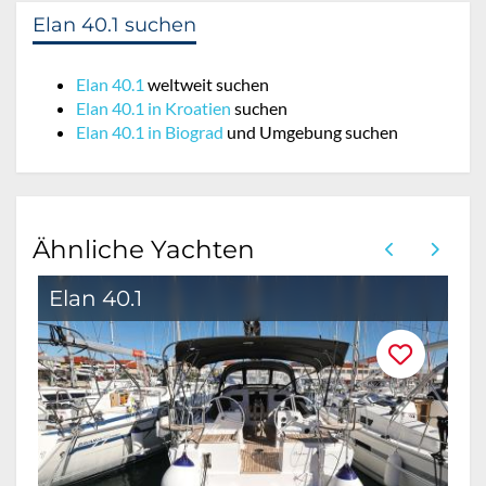
Elan 40.1 suchen
Elan 40.1
weltweit suchen
Elan 40.1 in Kroatien
suchen
Elan 40.1 in Biograd
und Umgebung suchen
Ähnliche Yachten
Elan 40.1
E