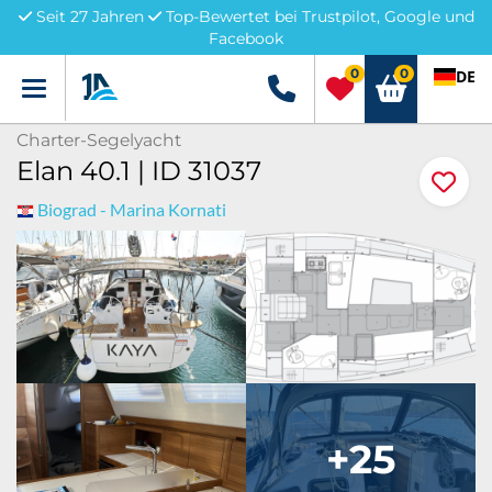
Seit 27 Jahren
Top-Bewertet bei Trustpilot, Google und
Facebook
0
0
DE
Menü
+49 5741 3222690
Charter-Segelyacht
Elan 40.1 | ID 31037
Biograd - Marina Kornati
+25