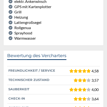
elektr. Ankerwinsch
GPS mit Kartenplotter
Grill
Heizung
Lattengroßsegel
Rollgenua
Sprayhood
Warmwasser
Bewertung des Vercharters
FREUNDLICHKEIT / SERVICE
4,58
TECHNISCHER ZUSTAND
3,57
SAUBERKEIT
4,00
CHECK-IN
3,64