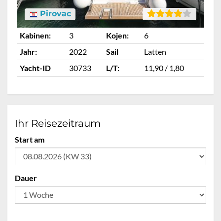
Pirovac
Kabinen:
3
Kojen:
6
Ka
Jahr:
2022
Sail
Latten
Ja
Yacht-ID
30733
L/T:
11,90 / 1,80
Ya
Ihr Reisezeitraum
Start am
Dauer