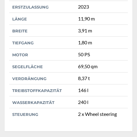
2023
ERSTZULASSUNG
11,90 m
LÄNGE
3,91 m
BREITE
1,80 m
TIEFGANG
50 PS
MOTOR
69,50 qm
SEGELFLÄCHE
8,37 t
VERDRÄNGUNG
146 l
TREIBSTOFFKAPAZITÄT
240 l
WASSERKAPAZITÄT
2 x Wheel steering
STEUERUNG