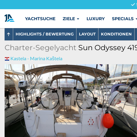
YACHTSUCHE
ZIELE
LUXURY
SPECIALS
HIGHLIGHTS / BEWERTUNG
LAYOUT
KONDITIONEN
Charter-Segelyacht
Sun Odyssey 419
Kastela - Marina Kaštela