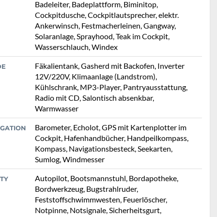
Badeleiter, Badeplattform, Biminitop,
Cockpitdusche, Cockpitlautsprecher, elektr.
Ankerwinsch, Festmacherleinen, Gangway,
Solaranlage, Sprayhood, Teak im Cockpit,
Wasserschlauch, Windex
Fäkalientank, Gasherd mit Backofen, Inverter
DE
12V/220V, Klimaanlage (Landstrom),
Kühlschrank, MP3-Player, Pantryausstattung,
Radio mit CD, Salontisch absenkbar,
Warmwasser
Barometer, Echolot, GPS mit Kartenplotter im
IGATION
Cockpit, Hafenhandbücher, Handpeilkompass,
Kompass, Navigationsbesteck, Seekarten,
Sumlog, Windmesser
Autopilot, Bootsmannstuhl, Bordapotheke,
TY
Bordwerkzeug, Bugstrahlruder,
Feststoffschwimmwesten, Feuerlöscher,
Notpinne, Notsignale, Sicherheitsgurt,