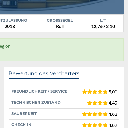
STZULASSUNG
GROSSSEGEL
L/T
2018
Roll
12,76 / 2,10
egion.
Bewertung des Vercharters
FREUNDLICHKEIT / SERVICE
5,00
TECHNISCHER ZUSTAND
4,45
SAUBERKEIT
4,82
CHECK-IN
4,82