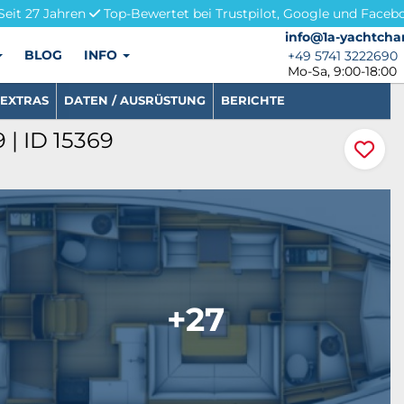
Seit 27 Jahren
Top-Bewertet bei Trustpilot, Google und Faceb
info@1a-yachtchar
info@1a-yachtcha
BLOG
INFO
+49 5741 3222690
+49 5741 3222690
Mo-Sa, 9:00-18:00
EXTRAS
DATEN / AUSRÜSTUNG
BERICHTE
 | ID 15369
+27