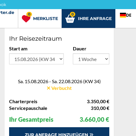
ook
ter.de
rter.de
0
0
DE
MERKLISTE
IHRE ANFRAGE
Ihr Reisezeitraum
Start am
Dauer
Sa. 15.08.2026 - Sa. 22.08.2026 (KW 34)
Verbucht
Charterpreis
3.350,00 €
Servicepauschale
310,00 €
Ihr Gesamtpreis
3.660,00 €
ZUR ANFRAGE HINZUFÜGEN