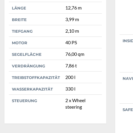
12,76 m
LÄNGE
3,99 m
BREITE
2,10 m
TIEFGANG
INSI
40 PS
MOTOR
76,00 qm
SEGELFLÄCHE
7,86 t
VERDRÄNGUNG
200 l
TREIBSTOFFKAPAZITÄT
NAV
330 l
WASSERKAPAZITÄT
2 x Wheel
STEUERUNG
steering
SAFE