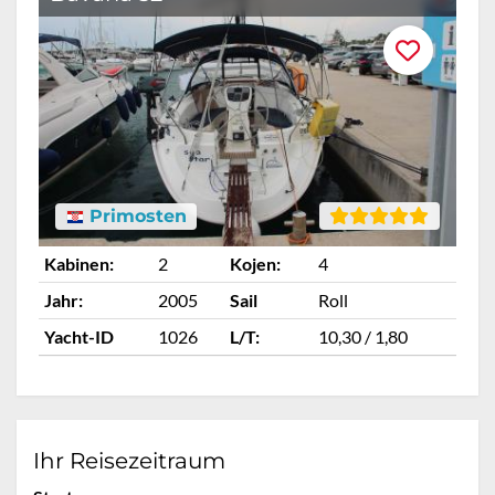
Primosten
Kabinen:
2
Kojen:
4
Ka
Jahr:
2005
Sail
Roll
Ja
Yacht-ID
1026
L/T:
10,30 / 1,80
Ya
Ihr Reisezeitraum