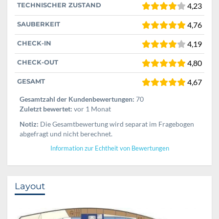
TECHNISCHER ZUSTAND
4,23
SAUBERKEIT
4,76
CHECK-IN
4,19
CHECK-OUT
4,80
GESAMT
4,67
Gesamtzahl der Kundenbewertungen:
70
Zuletzt bewertet:
vor 1 Monat
Notiz:
Die Gesamtbewertung wird separat im Fragebogen
abgefragt und nicht berechnet.
Information zur Echtheit von Bewertungen
Layout