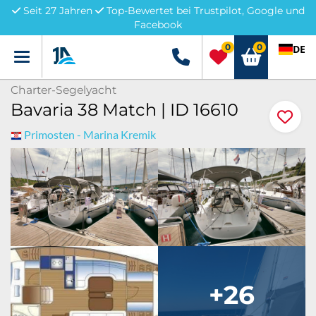
Seit 27 Jahren
Top-Bewertet bei Trustpilot, Google und
Facebook
0
0
DE
Menü
+49 5741 3222690
Charter-Segelyacht
Bavaria 38 Match | ID 16610
Primosten - Marina Kremik
+26