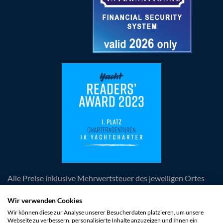
Alle Preise inklusive Mehrwertsteuer des jeweiligen Ortes
der Leistungserbringung, zuzüglich anfallender
obligatorischer Kosten. Die Angebote und Rabatte sind
Wir verwenden Cookies
freibleibend und unverbindlich. Irrtümer und Änderungen
Wir können diese zur Analyse unserer Besucherdaten platzieren, um unsere
Webseite zu verbessern, personalisierte Inhalte anzuzeigen und Ihnen ein
vorbehalten. Es gelten die AGB der 1a Yachtcharter GmbH