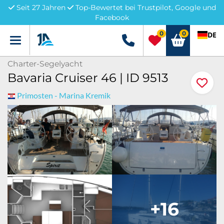
Seit 27 Jahren
Top-Bewertet bei Trustpilot, Google und
Facebook
0
0
DE
Menü
+49 5741 3222690
Charter-Segelyacht
Bavaria Cruiser 46 | ID 9513
Primosten - Marina Kremik
+16