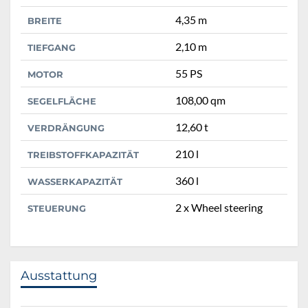
4,35 m
BREITE
2,10 m
TIEFGANG
55 PS
MOTOR
108,00 qm
SEGELFLÄCHE
12,60 t
VERDRÄNGUNG
210 l
TREIBSTOFFKAPAZITÄT
360 l
WASSERKAPAZITÄT
2 x Wheel steering
STEUERUNG
Ausstattung