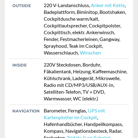
220 V-Landanschluss,
Anker mit Kette
,
OUTSIDE
Badeplattform, Biminitop, Bootshaken,
Cockpitdusche warm/kalt,
Cockpitlautsprecher, Cockpitpolster,
Cockpittisch, elektr. Ankerwinsch,
Fender, Festmacherleinen, Gangway,
Sprayhood, Teak im Cockpit,
Wasserschlauch,
Winschen
220V Steckdosen, Borduhr,
INSIDE
Fäkalientank, Heizung, Kaffeemaschine,
Kühlschrank, Ladegerät, Mikrowelle,
Radio mit CD/MP3/USB/AUX-In,
Satelliten-Telefon, TV + DVD,
Warmwasser, WC (elektr.)
Barometer, Fernglas,
GPS mit
NAVIGATION
Kartenplotter im Cockpit
,
Hafenhandbücher, Handpeilkompass,
Kompass, Navigationsbesteck, Radar,
Seekarten,
Tridata (Log, Echolot,