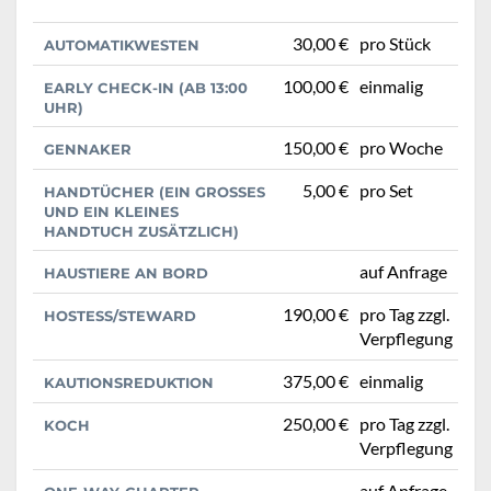
30,00 €
pro Stück
AUTOMATIKWESTEN
100,00 €
einmalig
EARLY CHECK-IN (AB 13:00
UHR)
150,00 €
pro Woche
GENNAKER
5,00 €
pro Set
HANDTÜCHER (EIN GROSSES U
ND EIN KLEINES H
ANDTUCH ZUSÄTZLICH)
auf Anfrage
HAUSTIERE AN BORD
190,00 €
pro Tag zzgl.
HOSTESS/STEWARD
Verpflegung
375,00 €
einmalig
KAUTIONSREDUKTION
250,00 €
pro Tag zzgl.
KOCH
Verpflegung
auf Anfrage