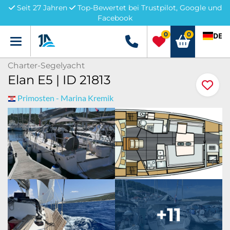
Seit 27 Jahren
Top-Bewertet bei Trustpilot, Google und
Facebook
0
0
DE
Menü
+49 5741 3222690
Charter-Segelyacht
Elan E5 | ID 21813
Primosten - Marina Kremik
+11