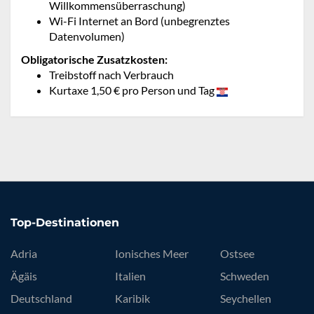
Willkommensüberraschung)
Wi-Fi Internet an Bord (unbegrenztes
Datenvolumen)
Obligatorische Zusatzkosten:
Treibstoff nach Verbrauch
Kurtaxe 1,50 € pro Person und Tag
Top-Destinationen
Adria
Ionisches Meer
Ostsee
Ägäis
Italien
Schweden
Deutschland
Karibik
Seychellen