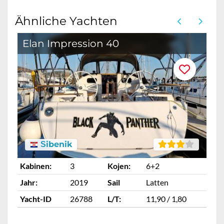
Ähnliche Yachten
Elan Impression 40
E
Šibenik
Kabinen:
3
Kojen:
6+2
Ka
Jahr:
2019
Sail
Latten
Ja
Yacht-ID
26788
L/T:
11,90 / 1,80
Ya