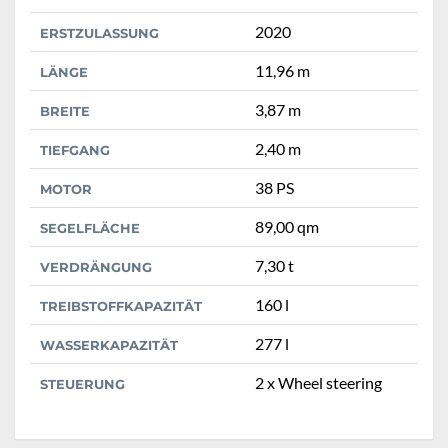
2020
ERSTZULASSUNG
11,96 m
LÄNGE
3,87 m
BREITE
2,40 m
TIEFGANG
38 PS
MOTOR
89,00 qm
SEGELFLÄCHE
7,30 t
VERDRÄNGUNG
160 l
TREIBSTOFFKAPAZITÄT
277 l
WASSERKAPAZITÄT
2 x Wheel steering
STEUERUNG