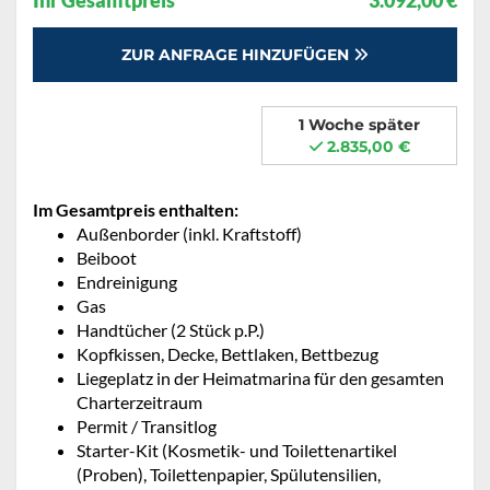
Ihr Gesamtpreis
3.092,00 €
ZUR ANFRAGE HINZUFÜGEN
1 Woche später
2.835,00 €
Im Gesamtpreis enthalten:
Außenborder (inkl. Kraftstoff)
Beiboot
Endreinigung
Gas
Handtücher (2 Stück p.P.)
Kopfkissen, Decke, Bettlaken, Bettbezug
Liegeplatz in der Heimatmarina für den gesamten
Charterzeitraum
Permit / Transitlog
Starter-Kit (Kosmetik- und Toilettenartikel
(Proben), Toilettenpapier, Spülutensilien,