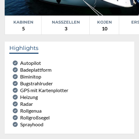
KABINEN
NASSZELLEN
KOJEN
ER
5
3
10
Highlights
Autopilot
Badeplattform
Biminitop
Bugstrahlruder
GPS mit Kartenplotter
Heizung
Radar
Rollgenua
Rollgroßsegel
Sprayhood