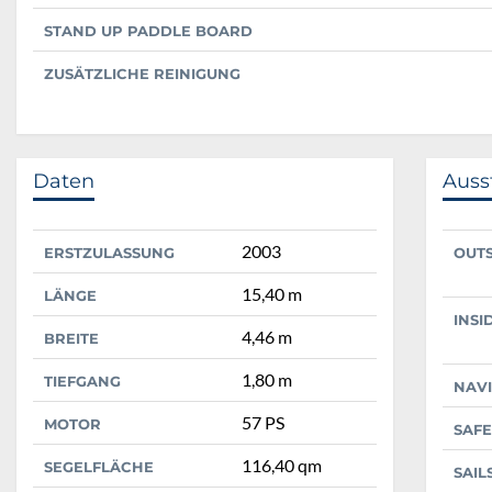
STAND UP PADDLE BOARD
ZUSÄTZLICHE REINIGUNG
Daten
Auss
2003
ERSTZULASSUNG
OUT
15,40 m
LÄNGE
INSI
4,46 m
BREITE
1,80 m
TIEFGANG
NAV
57 PS
MOTOR
SAFE
116,40 qm
SEGELFLÄCHE
SAIL