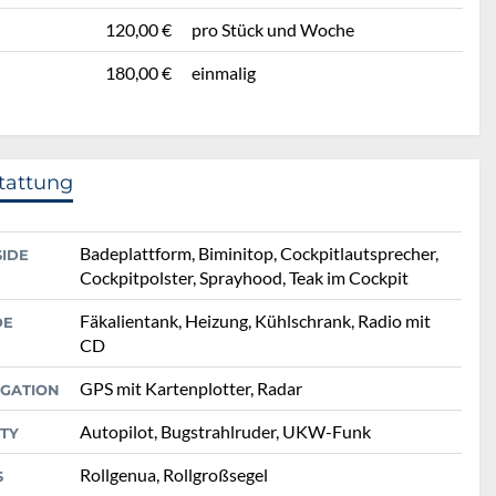
120,00 €
pro Stück und Woche
180,00 €
einmalig
tattung
Badeplattform, Biminitop, Cockpitlautsprecher,
SIDE
Cockpitpolster, Sprayhood, Teak im Cockpit
Fäkalientank, Heizung, Kühlschrank, Radio mit
DE
CD
GPS mit Kartenplotter, Radar
IGATION
Autopilot, Bugstrahlruder, UKW-Funk
TY
Rollgenua, Rollgroßsegel
S