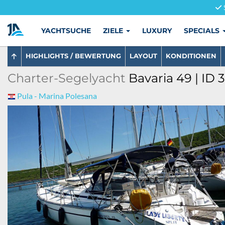
YACHTSUCHE
ZIELE
LUXURY
SPECIALS
HIGHLIGHTS / BEWERTUNG
LAYOUT
KONDITIONEN
Charter-Segelyacht
Bavaria 49 | ID 
Pula - Marina Polesana