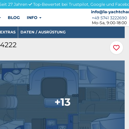
Seit 27 Jahren
Top-Bewertet bei Trustpilot, Google und Faceb
info@1a-yachtchar
info@1a-yachtcha
BLOG
INFO
+49 5741 3222690
+49 5741 3222690
Mo-Sa, 9:00-18:00
EXTRAS
DATEN / AUSRÜSTUNG
34222
+13