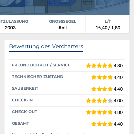
STZULASSUNG
GROSSSEGEL
L/T
2003
Roll
15,40 / 1,80
Bewertung des Vercharters
FREUNDLICHKEIT / SERVICE
4,80
TECHNISCHER ZUSTAND
4,40
SAUBERKEIT
4,40
CHECK-IN
4,00
CHECK-OUT
4,80
GESAMT
4,40