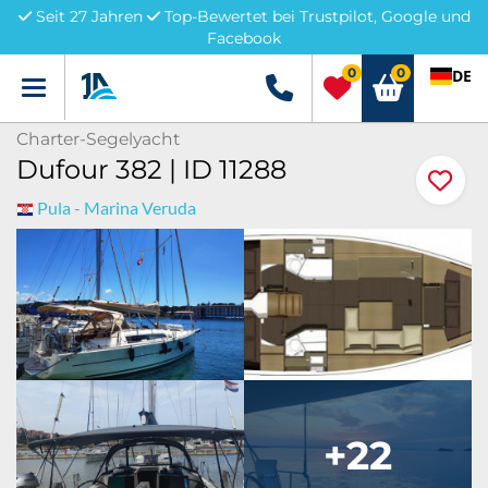
Seit 27 Jahren
Top-Bewertet bei Trustpilot, Google und
Facebook
0
0
DE
Menü
+49 5741 3222690
Charter-Segelyacht
Dufour 382 | ID 11288
Pula - Marina Veruda
+22