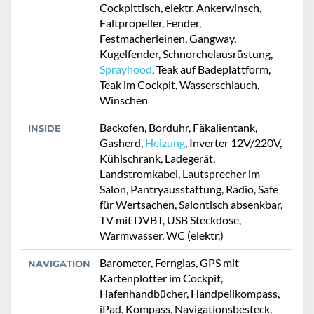
Cockpittisch, elektr. Ankerwinsch,
Faltpropeller, Fender,
Festmacherleinen, Gangway,
Kugelfender, Schnorchelausrüstung,
Sprayhood
, Teak auf Badeplattform,
Teak im Cockpit, Wasserschlauch,
Winschen
Backofen, Borduhr, Fäkalientank,
INSIDE
Gasherd,
Heizung
, Inverter 12V/220V,
Kühlschrank, Ladegerät,
Landstromkabel, Lautsprecher im
Salon, Pantryausstattung, Radio, Safe
für Wertsachen, Salontisch absenkbar,
TV mit DVBT, USB Steckdose,
Warmwasser, WC (elektr.)
Barometer, Fernglas, GPS mit
NAVIGATION
Kartenplotter im Cockpit,
Hafenhandbücher, Handpeilkompass,
iPad, Kompass, Navigationsbesteck,