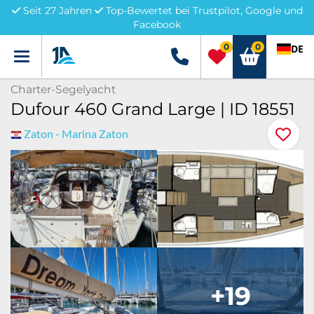
Seit 27 Jahren
Top-Bewertet bei Trustpilot, Google und
Facebook
0
0
DE
Menü
+49 5741 3222690
Charter-Segelyacht
Dufour 460 Grand Large | ID 18551
Zaton - Marina Zaton
+19