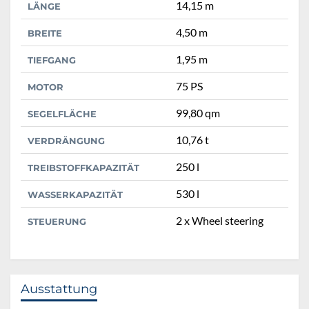
14,15 m
LÄNGE
4,50 m
BREITE
1,95 m
TIEFGANG
75 PS
MOTOR
99,80 qm
SEGELFLÄCHE
10,76 t
VERDRÄNGUNG
250 l
TREIBSTOFFKAPAZITÄT
530 l
WASSERKAPAZITÄT
2 x Wheel steering
STEUERUNG
Ausstattung