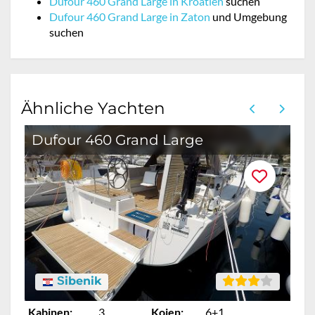
Dufour 460 Grand Large in Kroatien
suchen
Dufour 460 Grand Large in Zaton
und Umgebung
suchen
Ähnliche Yachten
Dufour 460 Grand Large
Šibenik
Kabinen:
3
Kojen:
6+1
Ka