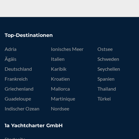
Top-Destinationen
Adria
Ionisches Meer
Ostsee
Ägäis
Italien
Schweden
Deutschland
Karibik
Seychellen
Frankreich
Kroatien
Spanien
Griechenland
Mallorca
Thailand
Guadeloupe
Martinique
Türkei
Indischer Ozean
Nordsee
1a Yachtcharter GmbH