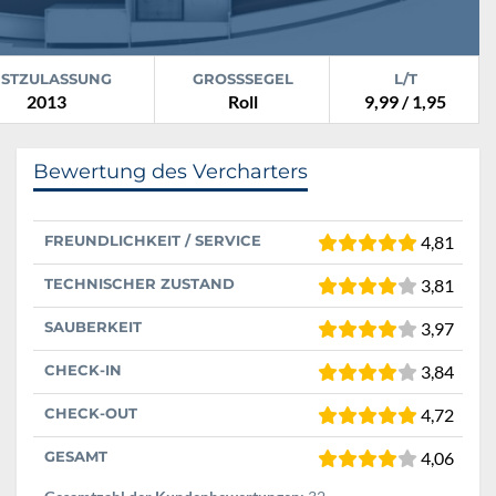
RSTZULASSUNG
GROSSSEGEL
L/T
2013
Roll
9,99 / 1,95
Bewertung des Vercharters
FREUNDLICHKEIT / SERVICE
4,81
TECHNISCHER ZUSTAND
3,81
SAUBERKEIT
3,97
CHECK-IN
3,84
CHECK-OUT
4,72
GESAMT
4,06