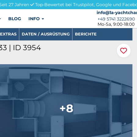
Seit 27 Jahren
Top-Bewertet bei Trustpilot, Google und Faceb
info@1a-yachtchar
info@1a-yachtcha
BLOG
INFO
+49 5741 3222690
+49 5741 3222690
Mo-Sa, 9:00-18:00
EXTRAS
DATEN / AUSRÜSTUNG
BERICHTE
33 | ID 3954
+8