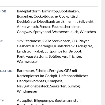
Badeplattform, Biminitop, Bootshaken,
SIDE
Buganker, Cockpitdusche, Cockpittisch,
Deckbürste, Dieselkanister , Eimer mit Seil, elektr.
Ankerwinsch, Fender, Festmacherleinen,
Gangway, Sprayhood, Wasserschlauch, Winschen
12V Steckdose, 220V Steckdosen, CD-Player,
DE
Gasherd, Kleiderbügel, Kühlschrank, Ladegerät,
Landstromkabel, Luftpumpe für Beiboot,
Pantryausstattung, Spülbecken, Trichter,
Warmwasser
Barometer, Echolot, Fernglas, GPS mit
IGATION
Kartenplotter im Cockpit, Hafenhandbücher,
Handpeilkompass, Kompass,
Navigationsbesteck, Seekarten, Sumlog,
Windmesser
Autopilot, Bilgepumpe, Bootsmannstuhl,
TY