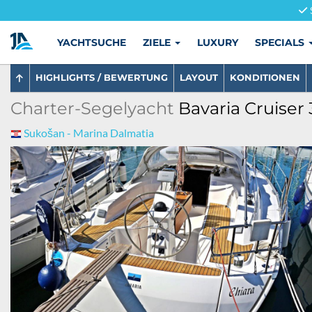
YACHTSUCHE
ZIELE
LUXURY
SPECIALS
HIGHLIGHTS / BEWERTUNG
LAYOUT
KONDITIONEN
Charter-Segelyacht
Bavaria Cruiser 
Sukošan - Marina Dalmatia