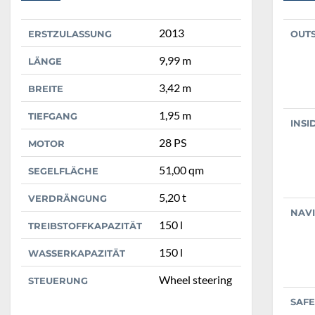
2013
ERSTZULASSUNG
OUT
9,99 m
LÄNGE
3,42 m
BREITE
1,95 m
TIEFGANG
INSI
28 PS
MOTOR
51,00 qm
SEGELFLÄCHE
5,20 t
VERDRÄNGUNG
NAV
150 l
TREIBSTOFFKAPAZITÄT
150 l
WASSERKAPAZITÄT
Wheel steering
STEUERUNG
SAFE