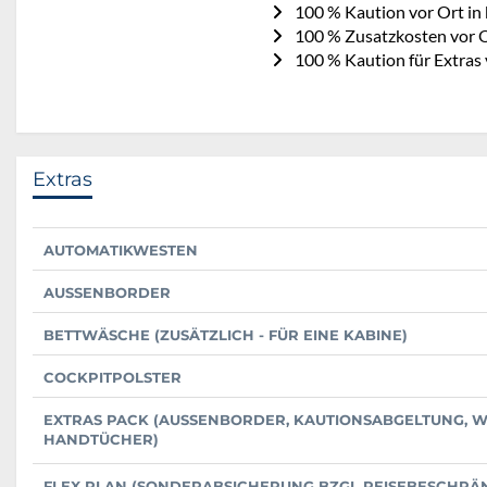
100 % Kaution vor Ort in
100 % Zusatzkosten vor O
100 % Kaution für Extras 
Extras
AUTOMATIKWESTEN
AUSSENBORDER
BETTWÄSCHE (ZUSÄTZLICH - FÜR EINE KABINE)
COCKPITPOLSTER
EXTRAS PACK (AUSSENBORDER, KAUTIONSABGELTUNG, WI-FI
ANDTÜCHER)
FLEX PLAN (SONDERABSICHERUNG BZGL REISEBESCHR