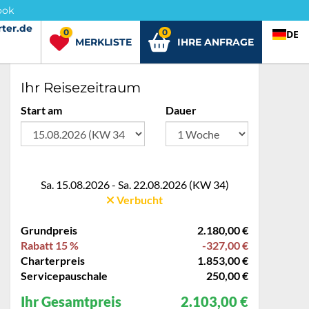
ook
ter.de
rter.de
0
0
DE
MERKLISTE
IHRE ANFRAGE
Ihr Reisezeitraum
Start am
Dauer
Sa. 15.08.2026 - Sa. 22.08.2026 (KW 34)
Verbucht
Grundpreis
2.180,00 €
Rabatt 15 %
-327,00 €
Charterpreis
1.853,00 €
Servicepauschale
250,00 €
Ihr Gesamtpreis
2.103,00 €