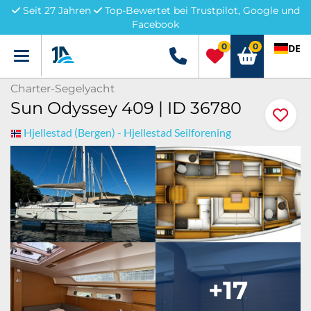
Seit 27 Jahren
Top-Bewertet bei Trustpilot, Google und
Facebook
0
0
DE
Menü
+49 5741 3222690
Charter-Segelyacht
Sun Odyssey 409 | ID 36780
Hjellestad (Bergen) - Hjellestad Seilforening
+17