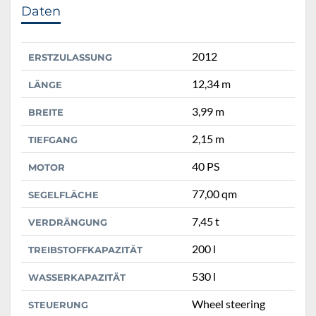
Daten
2012
ERSTZULASSUNG
12,34 m
LÄNGE
3,99 m
BREITE
2,15 m
TIEFGANG
40 PS
MOTOR
77,00 qm
SEGELFLÄCHE
7,45 t
VERDRÄNGUNG
200 l
TREIBSTOFFKAPAZITÄT
530 l
WASSERKAPAZITÄT
Wheel steering
STEUERUNG