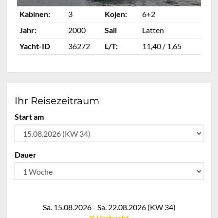
Kabinen:
3
Kojen:
6+2
Ka
Jahr:
2000
Sail
Latten
Ja
Yacht-ID
36272
L/T:
11,40 / 1,65
Ya
Ihr Reisezeitraum
Start am
Dauer
Sa. 15.08.2026 - Sa. 22.08.2026 (KW 34)
Verbucht