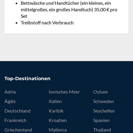
Bettwäsche und Handtücher (ein kleines, ein
mittelgroßes, ein großes Handtuch) 35,00 € pro
Set
Treibstoff nach Verbrauch
Top-Destinationen
Adria
Ionisches Meer
Ostsee
Ägäis
Italien
Schweden
Deutschland
Karibik
Seychellen
Frankreich
Kroatien
Spanien
Griechenland
Mallorca
Thailand