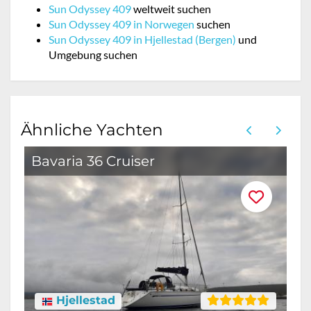
Sun Odyssey 409
weltweit suchen
Sun Odyssey 409 in Norwegen
suchen
Sun Odyssey 409 in Hjellestad (Bergen)
und
Umgebung suchen
Ähnliche Yachten
Bavaria 36 Cruiser
B
Hjellestad