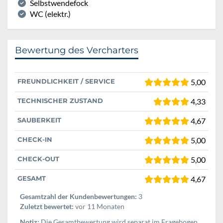
Selbstwendefock
WC (elektr.)
Bewertung des Vercharters
FREUNDLICHKEIT / SERVICE
5,00
TECHNISCHER ZUSTAND
4,33
SAUBERKEIT
4,67
CHECK-IN
5,00
CHECK-OUT
5,00
GESAMT
4,67
Gesamtzahl der Kundenbewertungen:
3
Zuletzt bewertet:
vor 11 Monaten
Notiz:
Die Gesamtbewertung wird separat im Fragebogen