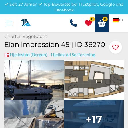
Seit 27 Jahren
Top-Bewertet bei Trustpilot, Google und
Facebook
0
0
DE
Menü
+49 5741 3222690
Charter-Segelyacht
Elan Impression 45 | ID 36270
Hjellestad (Bergen) - Hjellestad Seilforening
+17