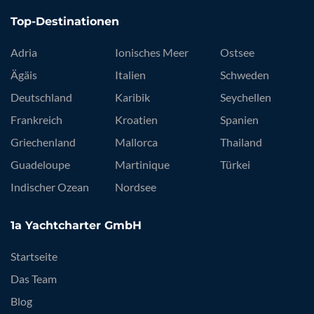
Top-Destinationen
Adria
Ionisches Meer
Ostsee
Ägäis
Italien
Schweden
Deutschland
Karibik
Seychellen
Frankreich
Kroatien
Spanien
Griechenland
Mallorca
Thailand
Guadeloupe
Martinique
Türkei
Indischer Ozean
Nordsee
1a Yachtcharter GmbH
Startseite
Das Team
Blog