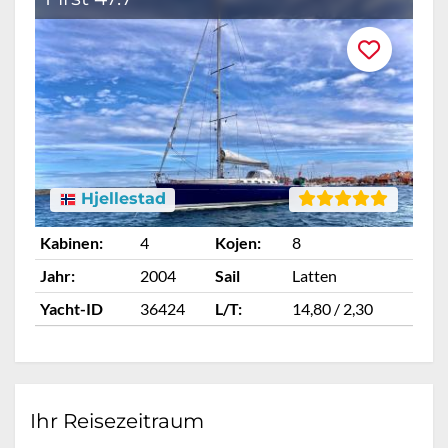
Hjellestad
Kabinen:
4
Kojen:
8
Ka
Jahr:
2004
Sail
Latten
Ja
Yacht-ID
36424
L/T:
14,80 / 2,30
Ya
Ihr Reisezeitraum