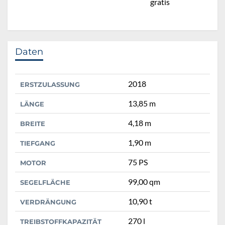
gratis
Daten
2018
ERSTZULASSUNG
13,85 m
LÄNGE
4,18 m
BREITE
1,90 m
TIEFGANG
75 PS
MOTOR
99,00 qm
SEGELFLÄCHE
10,90 t
VERDRÄNGUNG
270 l
TREIBSTOFFKAPAZITÄT