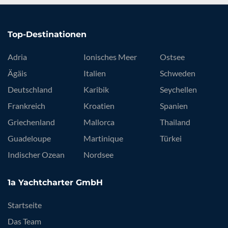
Top-Destinationen
Adria
Ionisches Meer
Ostsee
Ägäis
Italien
Schweden
Deutschland
Karibik
Seychellen
Frankreich
Kroatien
Spanien
Griechenland
Mallorca
Thailand
Guadeloupe
Martinique
Türkei
Indischer Ozean
Nordsee
1a Yachtcharter GmbH
Startseite
Das Team