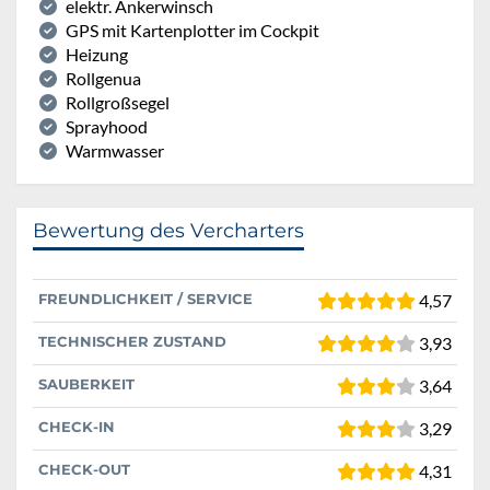
elektr. Ankerwinsch
GPS mit Kartenplotter im Cockpit
Heizung
Rollgenua
Rollgroßsegel
Sprayhood
Warmwasser
Bewertung des Vercharters
FREUNDLICHKEIT / SERVICE
4,57
TECHNISCHER ZUSTAND
3,93
SAUBERKEIT
3,64
CHECK-IN
3,29
CHECK-OUT
4,31