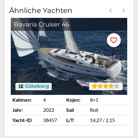
Ähnliche Yachten
Bavaria Cruiser 46
B
Göteborg
Kabinen:
4
Kojen:
8+1
Ka
Jahr:
2022
Sail
Roll
Ja
Yacht-ID
38457
L/T:
14,27 / 2,15
Ya