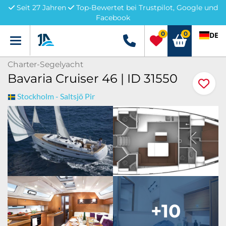
Seit 27 Jahren
Top-Bewertet bei Trustpilot, Google und
Facebook
0
0
DE
Menü
+49 5741 3222690
Charter-Segelyacht
Bavaria Cruiser 46 | ID 31550
Stockholm - Saltsjö Pir
+10