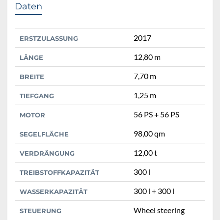
Daten
2017
ERSTZULASSUNG
12,80 m
LÄNGE
7,70 m
BREITE
1,25 m
TIEFGANG
56 PS + 56 PS
MOTOR
98,00 qm
SEGELFLÄCHE
12,00 t
VERDRÄNGUNG
300 l
TREIBSTOFFKAPAZITÄT
300 l + 300 l
WASSERKAPAZITÄT
Wheel steering
STEUERUNG