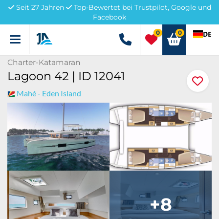
Seit 27 Jahren
Top-Bewertet bei Trustpilot, Google und
Facebook
0
0
DE
Menü
+49 5741 3222690
Charter-Katamaran
Lagoon 42 | ID 12041
Mahé - Eden Island
+8