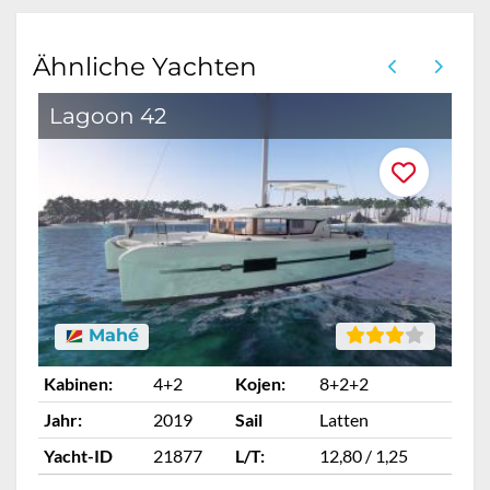
Ähnliche Yachten
Lagoon 42
Mahé
Kabinen:
4+2
Kojen:
8+2+2
Ka
Jahr:
2019
Sail
Latten
Ja
Yacht-ID
21877
L/T:
12,80 / 1,25
Ya