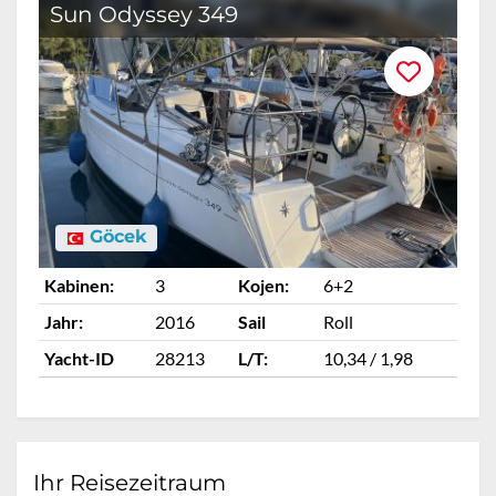
Sun Odyssey 349
Göcek
Kabinen:
3
Kojen:
6+2
Ka
Jahr:
2016
Sail
Roll
Ja
Yacht-ID
28213
L/T:
10,34 / 1,98
Ya
Ihr Reisezeitraum