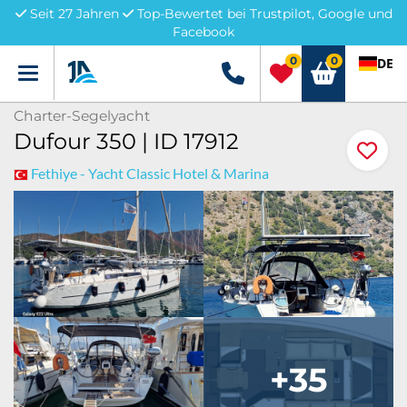
Seit 27 Jahren
Top-Bewertet bei Trustpilot, Google und
Facebook
0
0
DE
Menü
+49 5741 3222690
Charter-Segelyacht
Dufour 350 | ID 17912
Fethiye - Yacht Classic Hotel & Marina
+35