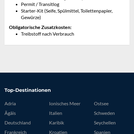
Permit / Transitlog
Starter-Kit (Seife, Spülmittel, Toilettenpapier,
Gewürze)
Obligatorische Zusatzkosten:
Treibstoff nach Verbrauch
Top-Destinationen
Adria
Ionisches Meer
Ostsee
Ägäis
Italien
Schweden
Deutschland
Karibik
Seychellen
Frankreich
Kroatien
Spanien