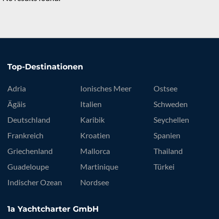
Top-Destinationen
Adria
Ionisches Meer
Ostsee
Ägäis
Italien
Schweden
Deutschland
Karibik
Seychellen
Frankreich
Kroatien
Spanien
Griechenland
Mallorca
Thailand
Guadeloupe
Martinique
Türkei
Indischer Ozean
Nordsee
1a Yachtcharter GmbH