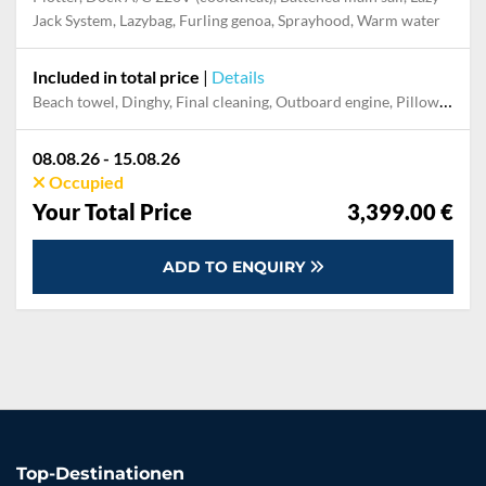
Jack System, Lazybag, Furling genoa, Sprayhood, Warm water
Included in total price
|
Details
Beach towel, Dinghy, Final cleaning, Outboard engine, Pillow, blanket, sheets, duvet cover, Swimming fins, Towels
08.08.26 - 15.08.26
Occupied
Your Total Price
3,399.00 €
ADD TO ENQUIRY
Top-Destinationen