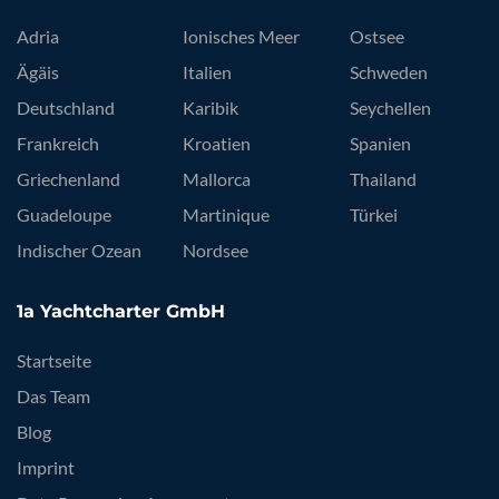
Adria
Ionisches Meer
Ostsee
Ägäis
Italien
Schweden
Deutschland
Karibik
Seychellen
Frankreich
Kroatien
Spanien
Griechenland
Mallorca
Thailand
Guadeloupe
Martinique
Türkei
Indischer Ozean
Nordsee
1a Yachtcharter GmbH
Startseite
Das Team
Blog
Imprint