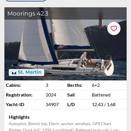
Moorings 42.3
St. Martin
Cabins:
3
Berths:
6+2
Registration:
2024
Sail
Battened
Yacht-ID
34907
L/D
12.43 / 1.68
Highlights
Autopilot, Bimini top, Electr. anchor windlass, GPS Chart
Plotter, Dock A/C 220V (cool&heat), Battened main sail, Lazy-