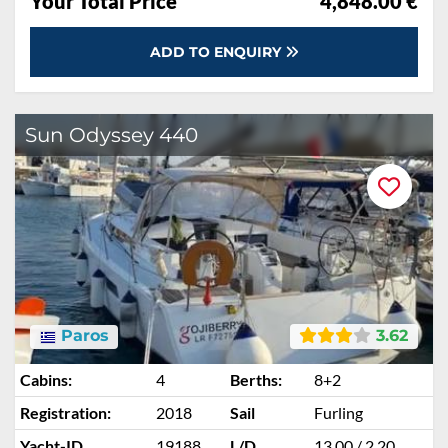
Your Total Price
4,848.00 €
ADD TO ENQUIRY
Sun Odyssey 440
Paros
3.62
Cabins:
4
Berths:
8+2
Registration:
2018
Sail
Furling
Yacht-ID
19188
L/D
13.00 / 2.20