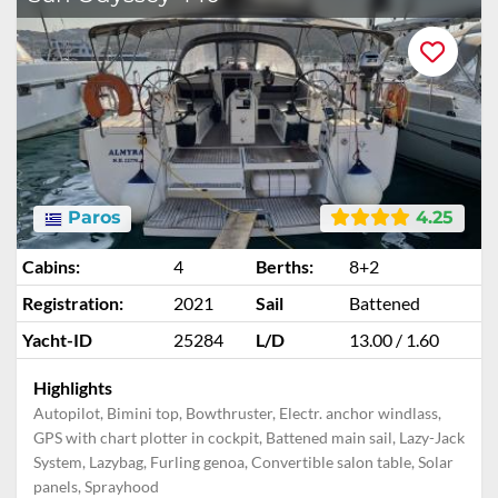
Paros
4.25
Cabins:
4
Berths:
8+2
Registration:
2021
Sail
Battened
Yacht-ID
25284
L/D
13.00 / 1.60
Highlights
Autopilot, Bimini top, Bowthruster, Electr. anchor windlass,
GPS with chart plotter in cockpit, Battened main sail, Lazy-Jack
System, Lazybag, Furling genoa, Convertible salon table, Solar
panels, Sprayhood