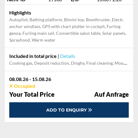
Highlights
Autopilot, Bathing platform, Bimini top, Bowthruster, Electr.
anchor windlass, GPS with chart plotter in cockpit, Furling
genoa, Furling main sail, Convertible salon table, Solar panels,
Sprayhood, Warm water
Included in total price
|
Details
Cooking gas, Deposit reduction, Dinghy, Final cleaning, Mooring in home marina for first and last night, Pillow, blanket, sheets, duvet cover, Towels
08.08.26 - 15.08.26
Occupied
Your Total Price
Auf Anfrage
ADD TO ENQUIRY