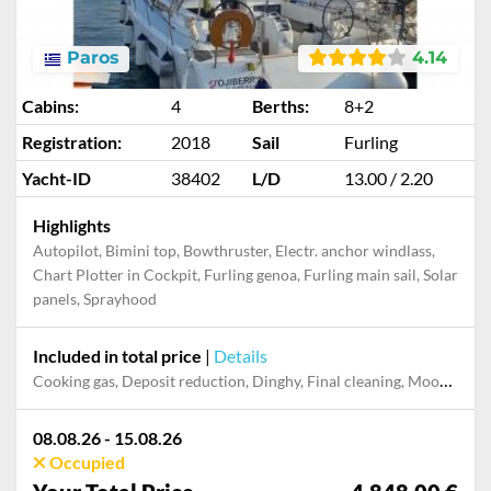
Paros
4.14
Cabins:
4
Berths:
8+2
Registration:
2018
Sail
Furling
Yacht-ID
38402
L/D
13.00 / 2.20
Highlights
Autopilot, Bimini top, Bowthruster, Electr. anchor windlass,
Chart Plotter in Cockpit, Furling genoa, Furling main sail, Solar
panels, Sprayhood
Included in total price
|
Details
Cooking gas, Deposit reduction, Dinghy, Final cleaning, Mooring in home marina for first and last night, Pillow, blanket, sheets, duvet cover, Towels
08.08.26 - 15.08.26
Occupied