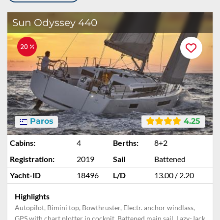
Sun Odyssey 440
20 %
Paros
4.25
Cabins:
4
Berths:
8+2
Registration:
2019
Sail
Battened
Yacht-ID
18496
L/D
13.00 / 2.20
Highlights
Autopilot, Bimini top, Bowthruster, Electr. anchor windlass,
GPS with chart plotter in cockpit, Battened main sail, Lazy-Jack