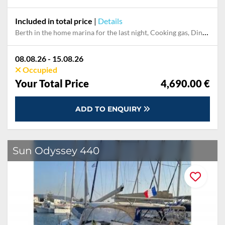
Included in total price
|
Details
Berth in the home marina for the last night, Cooking gas, Dinghy, Final cleaning, Multi week fee for deposit reduction, Outboard engine, Pillow, blanket, sheets, duvet cover, Service fees, Starter pack, Towels
08.08.26 - 15.08.26
Occupied
Your Total Price
4,690.00 €
ADD TO ENQUIRY
Sun Odyssey 440