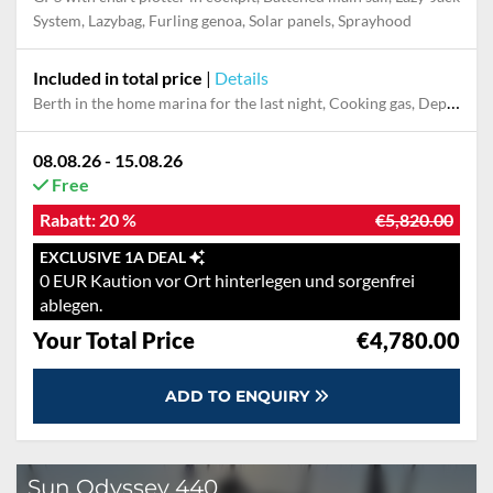
System, Lazybag, Furling genoa, Solar panels, Sprayhood
Included in total price
|
Details
Berth in the home marina for the last night, Cooking gas, Deposit reduction, Dinghy, Final cleaning, Multi week fee for deposit reduction, Outboard engine, Pillow, blanket, sheets, duvet cover, Service fees, Starter pack, Towels
08.08.26 - 15.08.26
Free
Rabatt:
20 %
€5,820.00
EXCLUSIVE 1A DEAL
0 EUR Kaution vor Ort hinterlegen und sorgenfrei
ablegen.
Your Total Price
€4,780.00
ADD TO ENQUIRY
Sun Odyssey 440