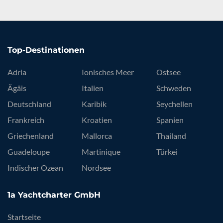
Top-Destinationen
Adria
Ionisches Meer
Ostsee
Ägäis
Italien
Schweden
Deutschland
Karibik
Seychellen
Frankreich
Kroatien
Spanien
Griechenland
Mallorca
Thailand
Guadeloupe
Martinique
Türkei
Indischer Ozean
Nordsee
1a Yachtcharter GmbH
Startseite