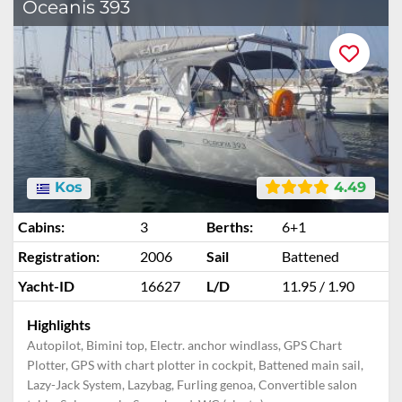
Oceanis 393
Kos
4.49
Cabins:
3
Berths:
6+1
Registration:
2006
Sail
Battened
Yacht-ID
16627
L/D
11.95 / 1.90
Highlights
Autopilot, Bimini top, Electr. anchor windlass, GPS Chart
Plotter, GPS with chart plotter in cockpit, Battened main sail,
Lazy-Jack System, Lazybag, Furling genoa, Convertible salon