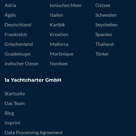
Adria
Ionisches Meer
Ostsee
Ägäis
Italien
Schweden
Deutschland
Karibik
Seychellen
Frankreich
Kroatien
Spanien
Griechenland
Mallorca
Thailand
Guadeloupe
Martinique
Türkei
Indischer Ozean
Nordsee
1a Yachtcharter GmbH
Startseite
Das Team
Blog
Imprint
Data Processing Agreement