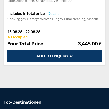
table, Solar panels, Sprayhood, WC (electr.)
Included in total price
|
Details
Cooking gas, Damage Waiver, Dinghy, Final cleaning, Mooring in home marina for first and last night, Outboard engine, Permit / Transitlog, Pillow, blanket, sheets, duvet cover, Towels, Welcome package
15.08.26 - 22.08.26
Occupied
Your Total Price
3,445.00 €
ADD TO ENQUIRY
Top-Destinationen