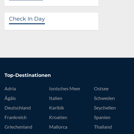
Check In Day
Top-Destinationen
Adria
Ionisches Meer
Ostsee
Ägäis
Italien
Schweden
Deutschland
Karibik
Seychellen
Frankreich
Kroatien
Spanien
Griechenland
Mallorca
Thailand