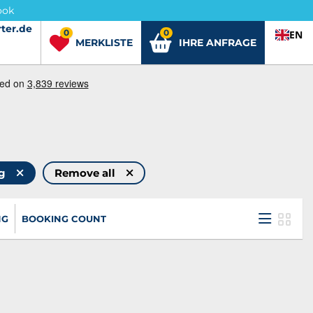
ook
ter.de
ter.de
0
0
EN
MERKLISTE
IHRE ANFRAGE
ng
Remove all
NG
BOOKING COUNT