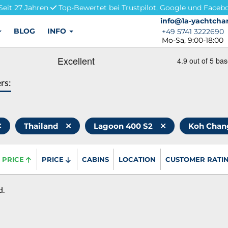
Seit 27 Jahren
Top-Bewertet bei Trustpilot, Google und Faceb
info@1a-yachtchar
info@1a-yachtchar
BLOG
INFO
+49 5741 3222690
+49 5741 3222690
Mo-Sa, 9:00-18:00
ers:
Thailand
Lagoon 400 S2
Koh Cha
PRICE
PRICE
CABINS
LOCATION
CUSTOMER RATI
d.