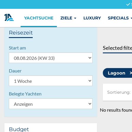
YACHTSUCHE
ZIELE
LUXURY
SPECIALS
Reisezeit
Selected filt
Start am
Dauer
Lagoon
Sortierung:
Sortierung:
Belegte Yachten
No results foun
Budget