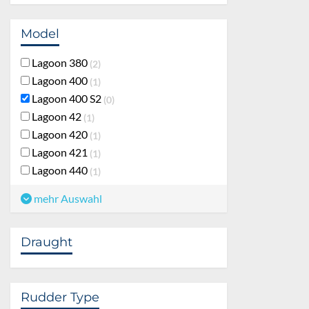
Model
Lagoon 380
2
Lagoon 400
1
Lagoon 400 S2
0
Lagoon 42
1
Lagoon 420
1
Lagoon 421
1
Lagoon 440
1
mehr Auswahl
Draught
Rudder Type