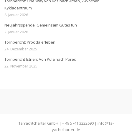
Törnbericht: One Way von Kos nach Athen, 2-Wochen
Kykladentraum
8. Januar 2026
Neujahrsspende: Gemeinsam Gutes tun
2. Januar 2026
Törnbericht: Procida erleben
24. Dezember 2025
Törnbericht Istrien: Von Pula nach Poreč
22. November 2025
1a Yachtcharter GmbH | + 49 5741 3222690 | info@1a-
yachtcharter.de