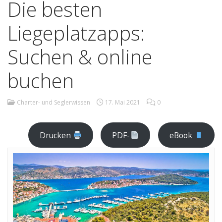
Die besten
Liegeplatzapps:
Suchen & online
buchen
Charter- und Seglerwissen
17. Mai 2021
0
Drucken
PDF-
eBook