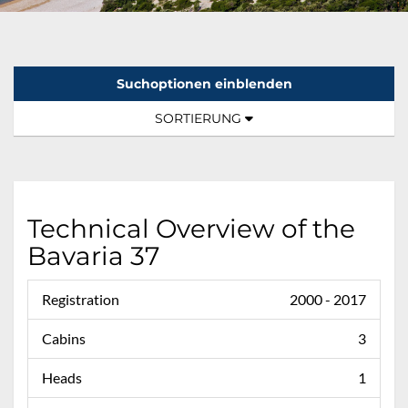
Suchoptionen einblenden
Sortierung:
TOGGLE NAVIGATION
SORTIERUNG
Technical Overview of the
Bavaria 37
Registration
2000 - 2017
Cabins
3
Heads
1