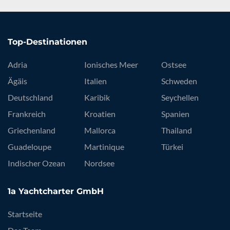
Top-Destinationen
Adria
Ionisches Meer
Ostsee
Ägäis
Italien
Schweden
Deutschland
Karibik
Seychellen
Frankreich
Kroatien
Spanien
Griechenland
Mallorca
Thailand
Guadeloupe
Martinique
Türkei
Indischer Ozean
Nordsee
1a Yachtcharter GmbH
Startseite