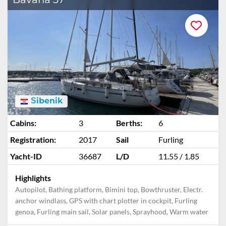
Šibenik
Cabins:
3
Berths:
6
Registration:
2017
Sail
Furling
Yacht-ID
36687
L/D
11.55 / 1.85
Highlights
Autopilot, Bathing platform, Bimini top, Bowthruster, Electr.
anchor windlass, GPS with chart plotter in cockpit, Furling
genoa, Furling main sail, Solar panels, Sprayhood, Warm water