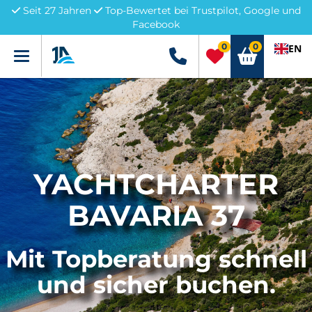
Seit 27 Jahren
Top-Bewertet bei Trustpilot, Google und
Facebook
0
0
EN
Menü
+49 5741 3222690
YACHTCHARTER
BAVARIA 37
Mit Topberatung schnell
und sicher buchen.