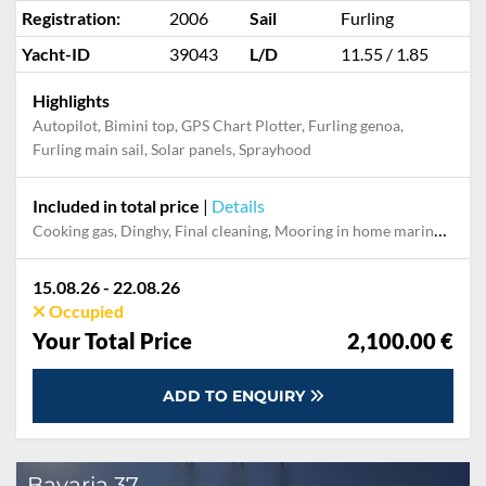
Registration:
2006
Sail
Furling
Yacht-ID
39043
L/D
11.55 / 1.85
Highlights
Autopilot, Bimini top, GPS Chart Plotter, Furling genoa,
Furling main sail, Solar panels, Sprayhood
Included in total price
|
Details
Cooking gas, Dinghy, Final cleaning, Mooring in home marina during the whole charter, Pillow, blanket, sheets, duvet cover, Towels
15.08.26 - 22.08.26
Occupied
Your Total Price
2,100.00 €
ADD TO ENQUIRY
Bavaria 37