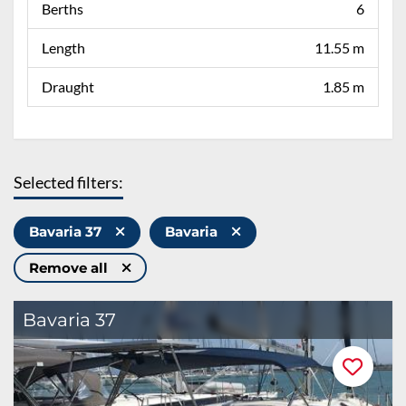
Berths
6
Length
11.55 m
Draught
1.85 m
Selected filters:
Bavaria 37
Bavaria
Remove all
Bavaria 37