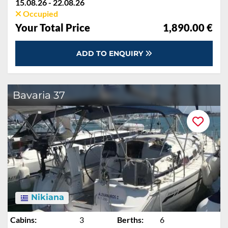
15.08.26 - 22.08.26
Occupied
Your Total Price
1,890.00 €
ADD TO ENQUIRY
Bavaria 37
Nikiana
Cabins:
3
Berths:
6