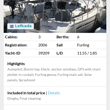
Lefkada
Cabins:
3
Berths:
6
Registration:
2006
Sail
Furling
Yacht-ID
39209
L/D
11.55 / 1.85
Highlights
Autopilot, Bimini top, Electr. anchor windlass, GPS with chart
plotter in cockpit, Furling genoa, Furling main sail, Solar
panels, Sprayhood
Included in total price
|
Details
Dinghy, Final cleaning