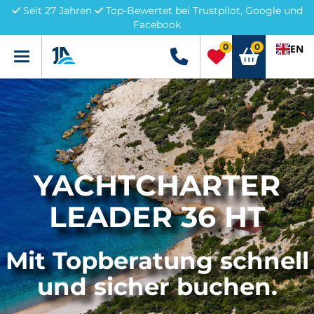
Seit 27 Jahren
Top-Bewertet bei Trustpilot, Google und
Facebook
0
0
EN
Menü
+49 5741 3222690
YACHTCHARTER
LEADER 36 HT
Mit Topberatung schnell
und sicher buchen.