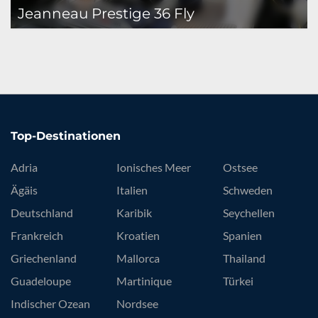
Jeanneau Prestige 36 Fly
Top-Destinationen
Adria
Ionisches Meer
Ostsee
Ägäis
Italien
Schweden
Deutschland
Karibik
Seychellen
Frankreich
Kroatien
Spanien
Griechenland
Mallorca
Thailand
Guadeloupe
Martinique
Türkei
Indischer Ozean
Nordsee