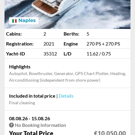
Naples
Cabins:
2
Berths:
5
Registration:
2021
Engine
270 PS + 270 PS
Yacht-ID
35312
L/D
11.62 / 0.75
Highlights
Autopilot, Bowthruster, Generator, GPS Chart Plotter, Heating,
Airconditioning (independent from shore power)
Included in total price
|
Details
Final cleaning
08.08.26 - 15.08.26
No Booking Information
Your Total Price
€10,050.00