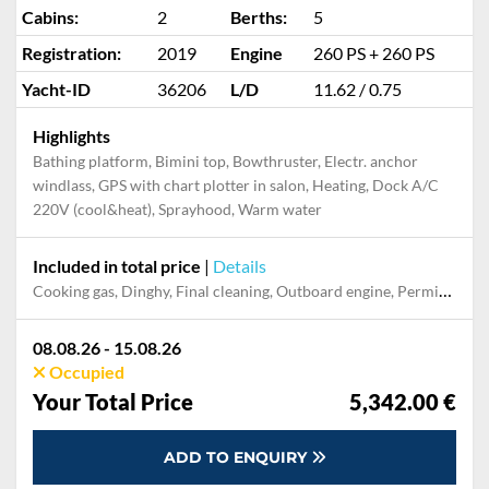
Cabins:
2
Berths:
5
Registration:
2019
Engine
260 PS + 260 PS
Yacht-ID
36206
L/D
11.62 / 0.75
Highlights
Bathing platform, Bimini top, Bowthruster, Electr. anchor
windlass, GPS with chart plotter in salon, Heating, Dock A/C
220V (cool&heat), Sprayhood, Warm water
Included in total price
|
Details
Cooking gas, Dinghy, Final cleaning, Outboard engine, Permit / Transitlog, Pillow, blanket, sheets, duvet cover, Towel, WiFi internet on board
08.08.26 - 15.08.26
Occupied
Your Total Price
5,342.00 €
ADD TO ENQUIRY