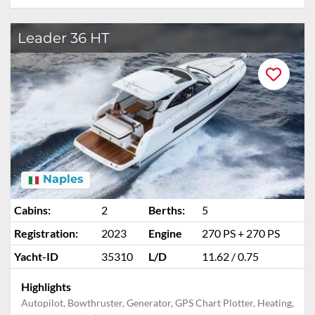
Leader 36 HT
Naples
Cabins:
2
Berths:
5
Registration:
2023
Engine
270 PS + 270 PS
Yacht-ID
35310
L/D
11.62 / 0.75
Highlights
Autopilot, Bowthruster, Generator, GPS Chart Plotter, Heating,