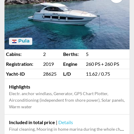
Pula
Cabins:
2
Berths:
5
Registration:
2019
Engine
260 PS + 260 PS
Yacht-ID
28625
L/D
11.62 / 0.75
Highlights
Electr. anchor windlass, Generator, GPS Chart Plotter,
Airconditioning (independent from shore power), Solar panels,
Warm water
Included in total price
|
Details
Final cleaning, Mooring in home marina during the whole charter, Pillow, bed sheet, comforter cover