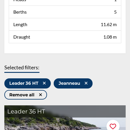
Berths
5
Length
11.62 m
Draught
1.08 m
Selected filters:
Leader 36 HT
Jeanneau
Remove all
Leader 36 HT