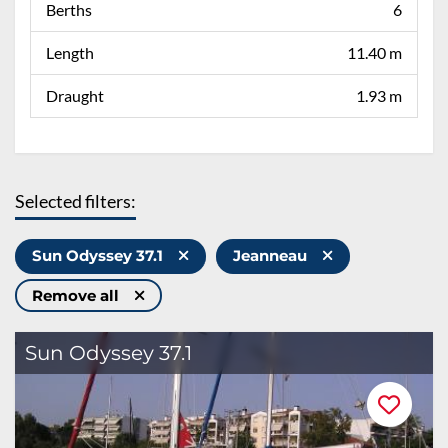
Berths
6
Length
11.40 m
Draught
1.93 m
Selected filters:
Sun Odyssey 37.1
Jeanneau
Remove all
Sun Odyssey 37.1