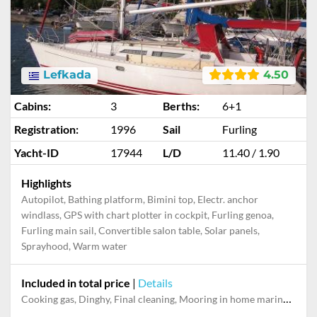
Lefkada
4.50
Cabins:
3
Berths:
6+1
Registration:
1996
Sail
Furling
Yacht-ID
17944
L/D
11.40 / 1.90
Highlights
Autopilot, Bathing platform, Bimini top, Electr. anchor
windlass, GPS with chart plotter in cockpit, Furling genoa,
Furling main sail, Convertible salon table, Solar panels,
Sprayhood, Warm water
Included in total price
|
Details
Cooking gas, Dinghy, Final cleaning, Mooring in home marina for first and last night, Pillow, blanket, sheets, duvet cover, Towels