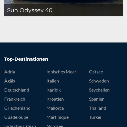
Sun Odyssey 40
Top-Destinationen
Adria
Ionisches Meer
Ostsee
Ägäis
Italien
Schweden
Deutschland
Karibik
Seychellen
Frankreich
Kroatien
Spanien
Griechenland
Mallorca
Thailand
Guadeloupe
Martinique
Türkei
Indischer Ozean
Nordsee