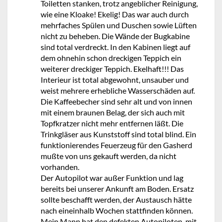
Toiletten stanken, trotz angeblicher Reinigung,
wie eine Kloake! Ekelig! Das war auch durch
mehrfaches Spülen und Duschen sowie Lüften
nicht zu beheben. Die Wände der Bugkabine
sind total verdreckt. In den Kabinen liegt auf
dem ohnehin schon dreckigen Teppich ein
weiterer dreckiger Teppich. Ekelhaft!!! Das
Interieur ist total abgewohnt, unsauber und
weist mehrere erhebliche Wasserschäden auf.
Die Kaffeebecher sind sehr alt und von innen
mit einem braunen Belag, der sich auch mit
Topfkratzer nicht mehr entfernen läßt. Die
Trinkgläser aus Kunststoff sind total blind. Ein
funktionierendes Feuerzeug für den Gasherd
mußte von uns gekauft werden, da nicht
vorhanden.
Der Autopilot war außer Funktion und lag
bereits bei unserer Ankunft am Boden. Ersatz
sollte beschafft werden, der Austausch hätte
nach eineinhalb Wochen stattfinden können.
Mein Mann hat den defekten Autopiloten, mit