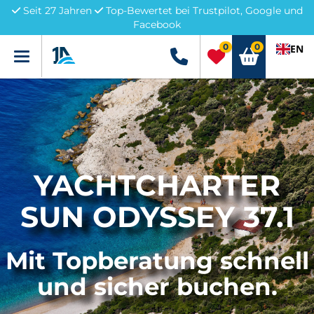
Seit 27 Jahren
Top-Bewertet bei Trustpilot, Google und
Facebook
0
0
EN
Menü
+49 5741 3222690
YACHTCHARTER
SUN ODYSSEY 37.1
Mit Topberatung schnell
und sicher buchen.