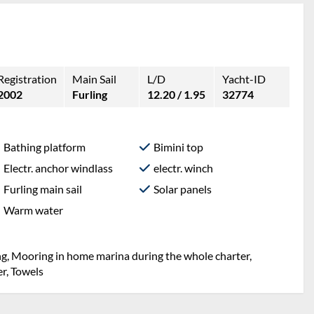
Registration
Main Sail
L/D
Yacht-ID
2002
Furling
12.20 / 1.95
32774
Bathing platform
Bimini top
Electr. anchor windlass
electr. winch
Furling main sail
Solar panels
Warm water
ng, Mooring in home marina during the whole charter,
er, Towels