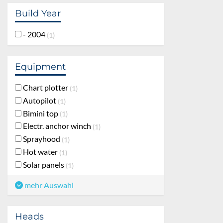
Build Year
- 2004
1
Equipment
Chart plotter
1
Autopilot
1
Bimini top
1
Electr. anchor winch
1
Sprayhood
1
Hot water
1
Solar panels
1
mehr Auswahl
Heads