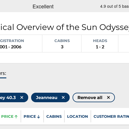
ical Overview of the Sun Odysse
GISTRATION
CABINS
HEADS
001 - 2006
3
1 - 2
ers:
ey 40.3
Jeanneau
Remove all
PRICE
PRICE
CABINS
LOCATION
CUSTOMER RATI