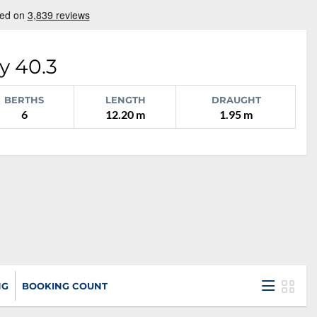
y 40.3
BERTHS
LENGTH
DRAUGHT
6
12.20 m
1.95 m
NG
BOOKING COUNT