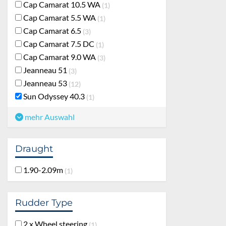
Cap Camarat 10.5 WA
1
Cap Camarat 5.5 WA
1
Cap Camarat 6.5
3
Cap Camarat 7.5 DC
1
Cap Camarat 9.0 WA
3
Jeanneau 51
3
Jeanneau 53
12
Sun Odyssey 40.3
1
mehr Auswahl
Draught
1.90-2.09m
1
Rudder Type
2 x Wheel steering
1