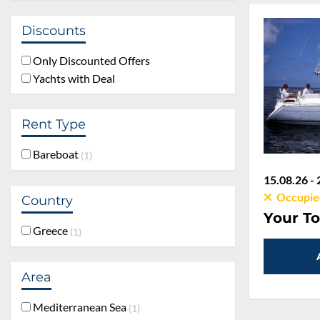
Discounts
Only Discounted Offers
Yachts with Deal
Rent Type
Bareboat
1
15.08.26 - 
Occupie
Country
Your To
Greece
1
Area
Mediterranean Sea
1