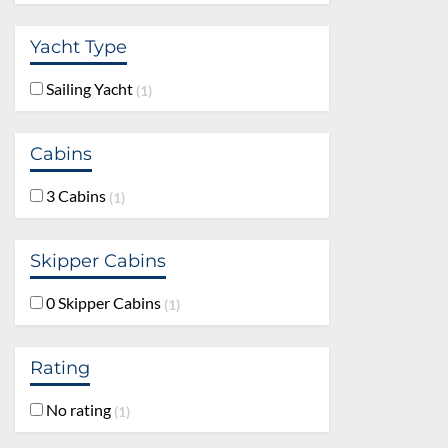
Yacht Type
Sailing Yacht
1
Cabins
3 Cabins
1
Skipper Cabins
0 Skipper Cabins
1
Rating
No rating
1