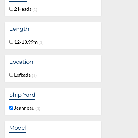
2 Heads
1
Length
12-13.99m
1
Location
Lefkada
1
Ship Yard
Jeanneau
1
Model