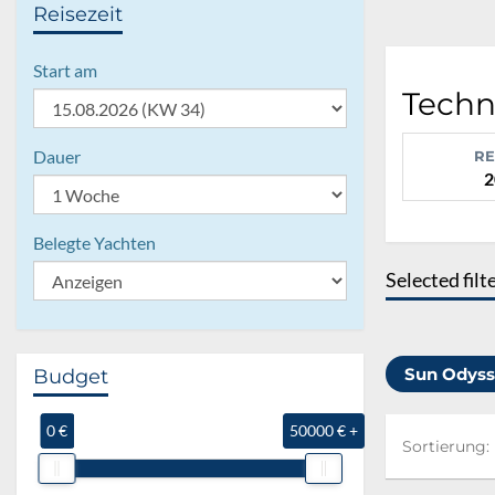
Reisezeit
Start am
Techn
Dauer
RE
2
Belegte Yachten
Selected filt
Sun Odyss
Budget
0 €
50000 € +
Sortierung:
Sortierung: