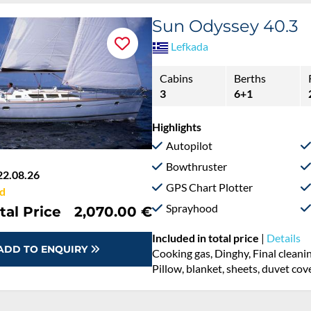
Sun Odyssey 40.3
Lefkada
Cabins
Berths
3
6+1
Highlights
Autopilot
Bowthruster
22.08.26
GPS Chart Plotter
d
Sprayhood
tal Price
2,070.00 €
Included in total price
|
Details
ADD TO ENQUIRY
Cooking gas, Dinghy, Final cleani
Pillow, blanket, sheets, duvet cov