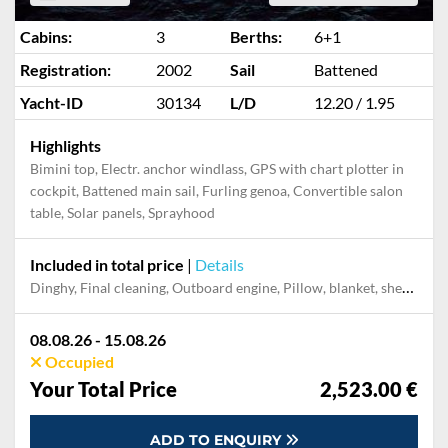
Cabins:
3
Berths:
6+1
Registration:
2002
Sail
Battened
Yacht-ID
30134
L/D
12.20 / 1.95
Highlights
Bimini top, Electr. anchor windlass, GPS with chart plotter in
cockpit, Battened main sail, Furling genoa, Convertible salon
table, Solar panels, Sprayhood
Included in total price
|
Details
Dinghy, Final cleaning, Outboard engine, Pillow, blanket, sheets, duvet cover, Towels
08.08.26 - 15.08.26
Occupied
Your Total Price
2,523.00 €
ADD TO ENQUIRY