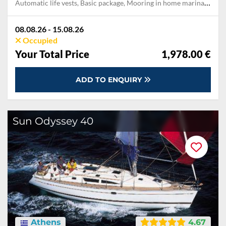
Automatic life vests, Basic package, Mooring in home marina during the whole charter
08.08.26 - 15.08.26
Occupied
Your Total Price
1,978.00 €
ADD TO ENQUIRY
Sun Odyssey 40
Athens
4.67