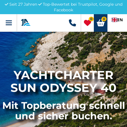
Seit 27 Jahren
Top-Bewertet bei Trustpilot, Google und
Facebook
0
0
EN
Menü
+49 5741 3222690
YACHTCHARTER
SUN ODYSSEY 40
Mit Topberatung schnell
und sicher buchen.