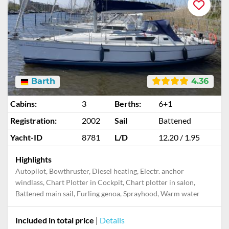
Barth
4.36
Cabins:
3
Berths:
6+1
Registration:
2002
Sail
Battened
Yacht-ID
8781
L/D
12.20 / 1.95
Highlights
Autopilot, Bowthruster, Diesel heating, Electr. anchor
windlass, Chart Plotter in Cockpit, Chart plotter in salon,
Battened main sail, Furling genoa, Sprayhood, Warm water
Included in total price
|
Details