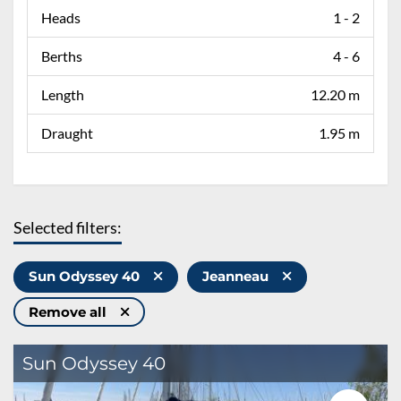
Heads
1 - 2
Berths
4 - 6
Length
12.20 m
Draught
1.95 m
Selected filters:
Sun Odyssey 40
Jeanneau
Remove all
Sun Odyssey 40