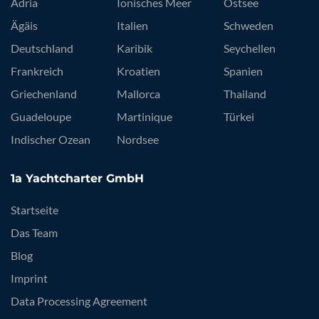
Adria
Ionisches Meer
Ostsee
Ägäis
Italien
Schweden
Deutschland
Karibik
Seychellen
Frankreich
Kroatien
Spanien
Griechenland
Mallorca
Thailand
Guadeloupe
Martinique
Türkei
Indischer Ozean
Nordsee
1a Yachtcharter GmbH
Startseite
Das Team
Blog
Imprint
Data Processing Agreement