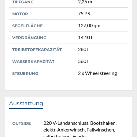
2,25 m
TIEFGANG
75 PS
MOTOR
127,00 qm
SEGELFLÄCHE
14,10 t
VERDRÄNGUNG
280 l
TREIBSTOFFKAPAZITÄT
560 l
WASSERKAPAZITÄT
2 x Wheel steering
STEUERUNG
Ausstattung
220 V-Landanschluss, Bootshaken,
OUTSIDE
elektr. Ankerwinsch, Fallwinschen,
selbstholend, Fender,