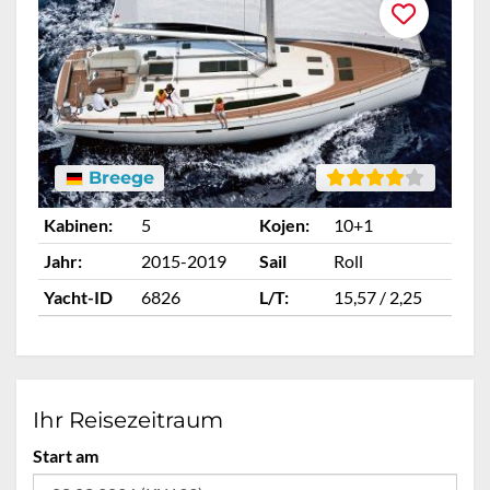
Breege
Kabinen:
5
Kojen:
10+1
Ka
Jahr:
2015-2019
Sail
Roll
Ja
Yacht-ID
6826
L/T:
15,57 / 2,25
Ya
Ihr Reisezeitraum
Start am