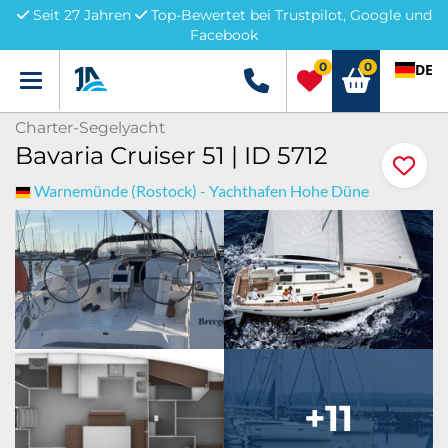
Seit 27 Jahren
Top-Bewertet bei Trustpilot, Google und
Facebook
0
0
DE
Menü
+49 5741 3222690
Charter-Segelyacht
Bavaria Cruiser 51 | ID 5712
Warnemünde (Rostock) - Yachthafen Hohe Düne
+11