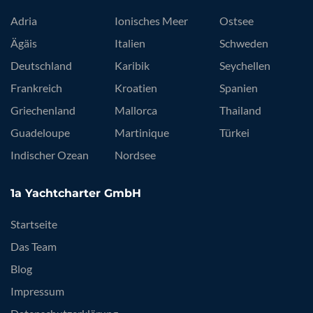
Adria
Ionisches Meer
Ostsee
Ägäis
Italien
Schweden
Deutschland
Karibik
Seychellen
Frankreich
Kroatien
Spanien
Griechenland
Mallorca
Thailand
Guadeloupe
Martinique
Türkei
Indischer Ozean
Nordsee
1a Yachtcharter GmbH
Startseite
Das Team
Blog
Impressum