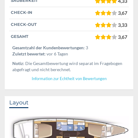
SAUBERKEIT
4,33
CHECK-IN
3,67
CHECK-OUT
3,33
GESAMT
3,67
Gesamtzahl der Kundenbewertungen:
3
Zuletzt bewertet:
vor 6 Tagen
Notiz:
Die Gesamtbewertung wird separat im Fragebogen
abgefragt und nicht berechnet.
Information zur Echtheit von Bewertungen
Layout