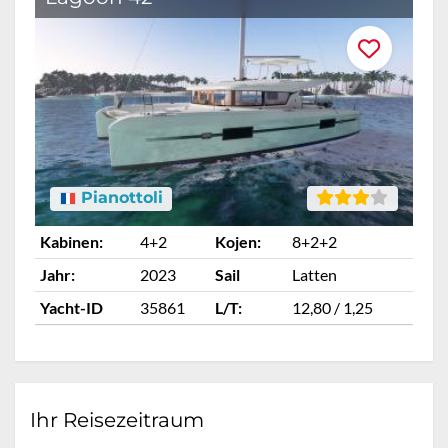
Pianottoli
Kabinen:
4+2
Kojen:
8+2+2
Ka
Jahr:
2023
Sail
Latten
Ja
Yacht-ID
35861
L/T:
12,80 / 1,25
Ya
Ihr Reisezeitraum