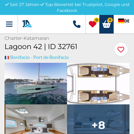
Seit 27 Jahren
Top-Bewertet bei Trustpilot, Google und
Facebook
0
0
DE
Menü
+49 5741 3222690
Charter-Katamaran
Lagoon 42 | ID 32761
Bonifacio - Port de Bonifacio
+8