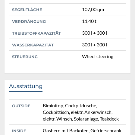
107,00 qm
SEGELFLÄCHE
11,40 t
VERDRÄNGUNG
300 l + 300 l
TREIBSTOFFKAPAZITÄT
300 l + 300 l
WASSERKAPAZITÄT
Wheel steering
STEUERUNG
Ausstattung
Biminitop, Cockpitdusche,
OUTSIDE
Cockpittisch, elektr. Ankerwinsch,
elektr. Winsch, Solaranlage, Teakdeck
Gasherd mit Backofen, Gefrierschrank,
INSIDE