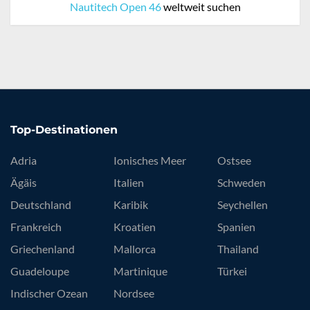
Nautitech Open 46
weltweit suchen
Top-Destinationen
Adria
Ionisches Meer
Ostsee
Ägäis
Italien
Schweden
Deutschland
Karibik
Seychellen
Frankreich
Kroatien
Spanien
Griechenland
Mallorca
Thailand
Guadeloupe
Martinique
Türkei
Indischer Ozean
Nordsee