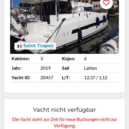
Saint Tropez
Kabinen:
3
Kojen:
6
Ka
Jahr:
2019
Sail
Latten
Ja
Yacht-ID
20457
L/T:
12,37 / 1,12
Ya
Yacht nicht verfügbar
Die Yacht steht zur Zeit für neue Buchungen nicht zur
Verfügung.