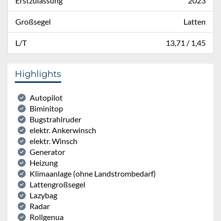
Erstzulassung
2023
Großsegel
Latten
L/T
13,71 / 1,45
Highlights
Autopilot
Biminitop
Bugstrahlruder
elektr. Ankerwinsch
elektr. Winsch
Generator
Heizung
Klimaanlage (ohne Landstrombedarf)
Lattengroßsegel
Lazybag
Radar
Rollgenua