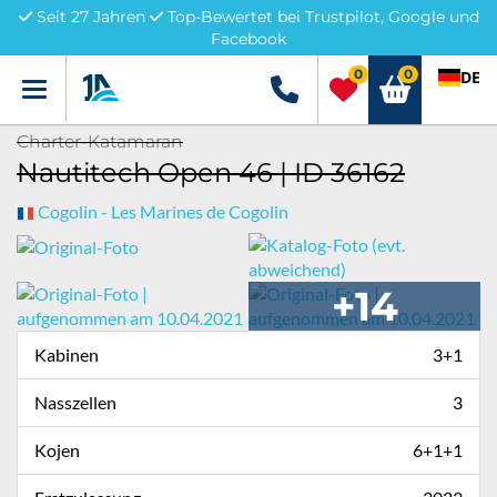
Seit 27 Jahren
Top-Bewertet bei Trustpilot, Google und
Facebook
0
0
DE
Menü
+49 5741 3222690
Charter-Katamaran
Nautitech Open 46 | ID 36162
Cogolin - Les Marines de Cogolin
+14
Kabinen
3+1
Nasszellen
3
Kojen
6+1+1