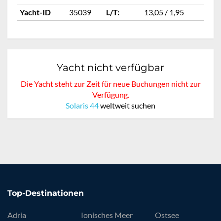
Yacht-ID
35039
L/T:
13,05 / 1,95
Ya
Yacht nicht verfügbar
Die Yacht steht zur Zeit für neue Buchungen nicht zur
Verfügung.
Solaris 44
weltweit suchen
Top-Destinationen
Adria
Ionisches Meer
Ostsee