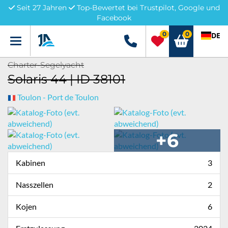
Seit 27 Jahren
Top-Bewertet bei Trustpilot, Google und
Facebook
0
0
DE
Menü
+49 5741 3222690
Charter-Segelyacht
Solaris 44 | ID 38101
Toulon - Port de Toulon
+6
Kabinen
3
Nasszellen
2
Kojen
6