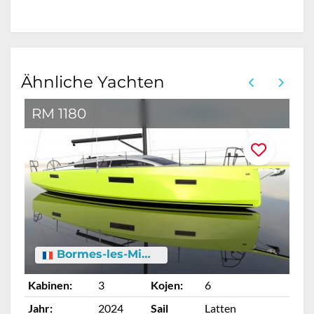
Ähnliche Yachten
RM 1180
Bormes-les-Mimosas
Kabinen:
3
Kojen:
6
Ka
Jahr:
2024
Sail
Latten
Ja