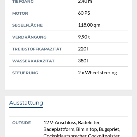
2,40 m
TIEFGANG
60 PS
MOTOR
118,00 qm
SEGELFLÄCHE
9,90 t
VERDRÄNGUNG
220 l
TREIBSTOFFKAPAZITÄT
380 l
WASSERKAPAZITÄT
2 x Wheel steering
STEUERUNG
Ausstattung
12 V-Anschluss, Badeleiter,
OUTSIDE
Badeplattform, Biminitop, Bugspriet,
Cockpitlautsprecher, Cockpitpolster,