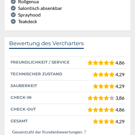
Rollgenua
Salontisch absenkbar
Sprayhood
Teakdeck
Bewertung des Vercharters
FREUNDLICHKEIT / SERVICE
4,86
TECHNISCHER ZUSTAND
4,29
SAUBERKEIT
4,29
CHECK-IN
3,86
CHECK-OUT
4,86
GESAMT
4,29
Gesamtzahl der Kundenbewertungen:
7