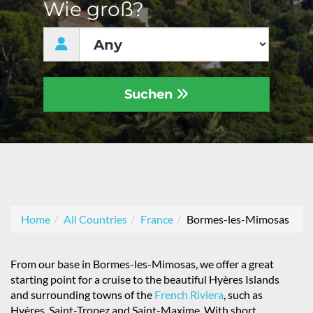
Wie groß?
Suchen
Home
All Countries
France
Bormes-les-Mimosas
From our base in Bormes-les-Mimosas, we offer a great
starting point for a cruise to the beautiful Hyères Islands
and surrounding towns of the
French Riviera
, such as
Hyères, Saint-Tropez and Saint-Maxime. With short