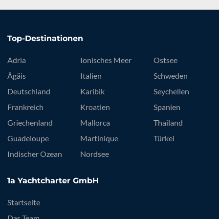
Top-Destinationen
Adria
Ionisches Meer
Ostsee
Ägäis
Italien
Schweden
Deutschland
Karibik
Seychellen
Frankreich
Kroatien
Spanien
Griechenland
Mallorca
Thailand
Guadeloupe
Martinique
Türkei
Indischer Ozean
Nordsee
1a Yachtcharter GmbH
Startseite
Das Team