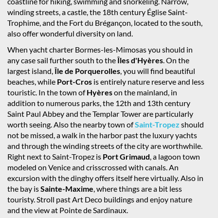
coastline for hiking, swimming and snorkeling. Narrow,
winding streets, a castle, the 18th century Église Saint-
Trophime, and the Fort du Brégançon, located to the south,
also offer wonderful diversity on land.
When yacht charter Bormes-les-Mimosas you should in
any case sail further south to the
Îles d'Hyères
. On the
largest island,
Île de Porquerolles
, you will find beautiful
beaches, while
Port-Cros
is entirely nature reserve and less
touristic. In the town of
Hyères
on the mainland, in
addition to numerous parks, the 12th and 13th century
Saint Paul Abbey and the Templar Tower are particularly
worth seeing. Also the nearby town of
Saint-Tropez
should
not be missed, a walk in the harbor past the luxury yachts
and through the winding streets of the city are worthwhile.
Right next to Saint-Tropez is
Port Grimaud
, a lagoon town
modeled on Venice and crisscrossed with canals. An
excursion with the dinghy offers itself here virtually. Also in
the bay is
Sainte-Maxime
, where things are a bit less
touristy. Stroll past Art Deco buildings and enjoy nature
and the view at Pointe de Sardinaux.