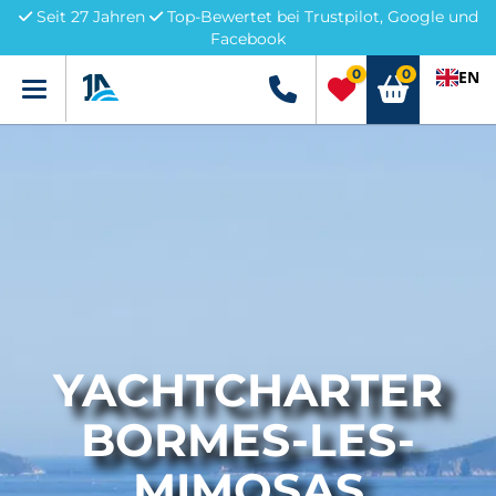
Seit 27 Jahren
Top-Bewertet bei Trustpilot, Google und
Facebook
0
0
EN
Menü
+49 5741 3222690
YACHTCHARTER
BORMES-LES-
MIMOSAS