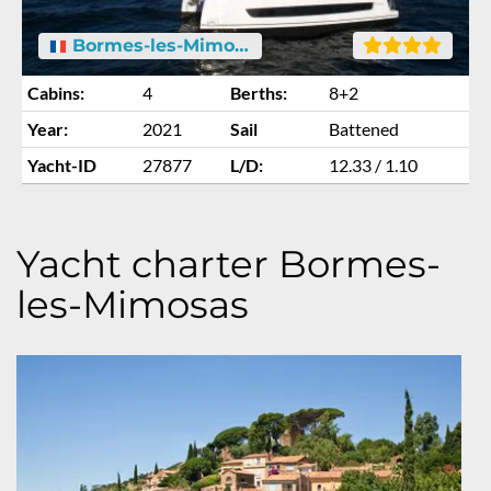
Bormes-les-Mimosas
Cabins:
4
Berths:
8+2
Year:
2021
Sail
Battened
Yacht-ID
27877
L/D:
12.33 / 1.10
Yacht charter Bormes-
les-Mimosas