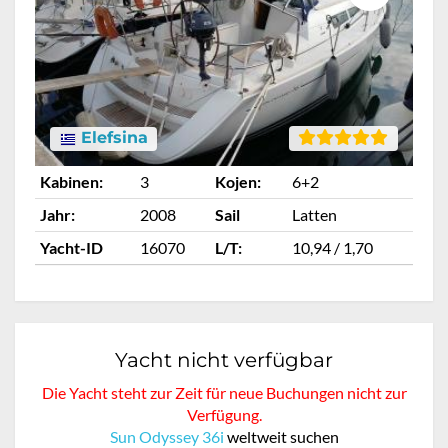
Elefsina
Kabinen:
3
Kojen:
6+2
Ka
Jahr:
2008
Sail
Latten
Ja
Yacht-ID
16070
L/T:
10,94 / 1,70
Ya
Yacht nicht verfügbar
Die Yacht steht zur Zeit für neue Buchungen nicht zur
Verfügung.
Sun Odyssey 36i
weltweit suchen