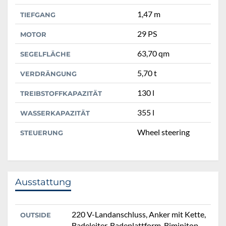
1,47 m
TIEFGANG
29 PS
MOTOR
63,70 qm
SEGELFLÄCHE
5,70 t
VERDRÄNGUNG
130 l
TREIBSTOFFKAPAZITÄT
355 l
WASSERKAPAZITÄT
Wheel steering
STEUERUNG
Ausstattung
220 V-Landanschluss, Anker mit Kette,
OUTSIDE
Badeleiter, Badeplattform, Biminitop,