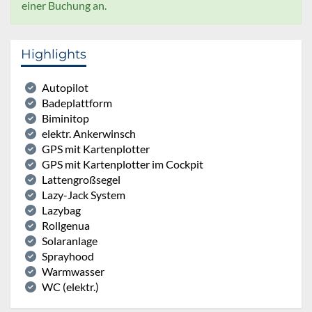
einer Buchung an.
Highlights
Autopilot
Badeplattform
Biminitop
elektr. Ankerwinsch
GPS mit Kartenplotter
GPS mit Kartenplotter im Cockpit
Lattengroßsegel
Lazy-Jack System
Lazybag
Rollgenua
Solaranlage
Sprayhood
Warmwasser
WC (elektr.)