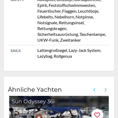
Epirb, Feststoffschwimmwesten,
Feuerlöscher, Flaggen, Leuchtboje,
Lifebelts, Nebelhorn, Notpinne,
Notsignale, Rettungsinsel,
Rettungskragen,
Sicherheitsausrüstung, Taschenlampe,
UKW-Funk, Zweitanker
Lattengroßsegel, Lazy-Jack System,
SAILS
Lazybag, Rollgenua
Ähnliche Yachten
Sun Odyssey 36i
S