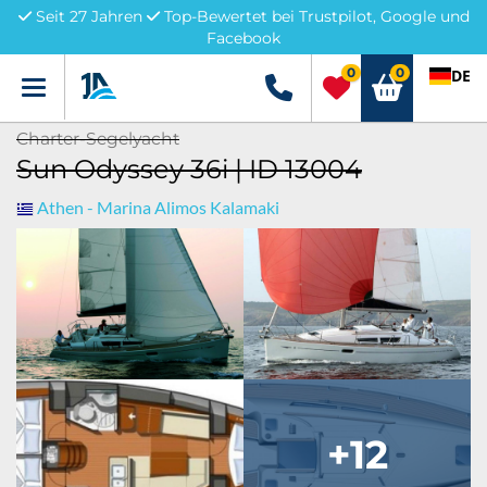
Seit 27 Jahren
Top-Bewertet bei Trustpilot, Google und
Facebook
0
0
DE
Menü
+49 5741 3222690
Charter-Segelyacht
Sun Odyssey 36i | ID 13004
Athen - Marina Alimos Kalamaki
+12