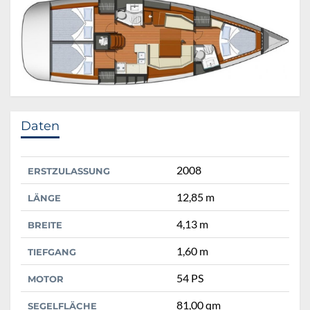
Daten
2008
ERSTZULASSUNG
12,85 m
LÄNGE
4,13 m
BREITE
1,60 m
TIEFGANG
54 PS
MOTOR
81,00 qm
SEGELFLÄCHE