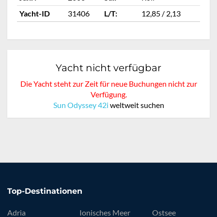
Yacht-ID
31406
L/T:
12,85 / 2,13
Ya
Yacht nicht verfügbar
Die Yacht steht zur Zeit für neue Buchungen nicht zur
Verfügung.
Sun Odyssey 42i
weltweit suchen
Top-Destinationen
Adria
Ionisches Meer
Ostsee