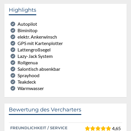
Highlights
Autopilot
Biminitop
elektr. Ankerwinsch
GPS mit Kartenplotter
Lattengroßsegel
Lazy-Jack System
Rollgenua
Salontisch absenkbar
Sprayhood
Teakdeck
Warmwasser
Bewertung des Vercharters
FREUNDLICHKEIT / SERVICE
4,65