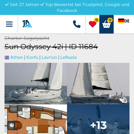
Seit 27 Jahren
Top-Bewertet bei Trustpilot, Google und
Facebook
0
0
DE
Menü
+49 5741 3222690
Charter-Segelyacht
Sun Odyssey 42i | ID 11684
Athen
|
Korfu
|
Lavrion
|
Lefkada
+13