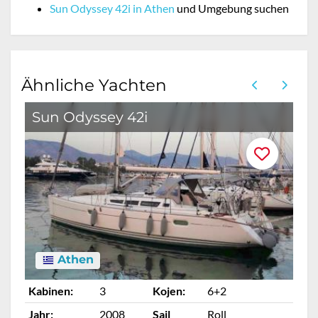
Sun Odyssey 42i in Athen
und Umgebung suchen
Ähnliche Yachten
Sun Odyssey 42i
S
Athen
Kabinen:
3
Kojen:
6+2
Ka
Jahr:
2008
Sail
Roll
Ja