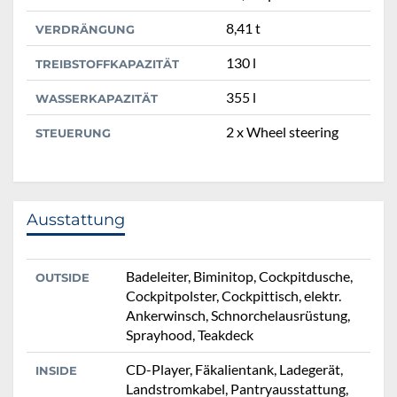
8,41 t
VERDRÄNGUNG
130 l
TREIBSTOFFKAPAZITÄT
355 l
WASSERKAPAZITÄT
2 x Wheel steering
STEUERUNG
Ausstattung
Badeleiter, Biminitop, Cockpitdusche,
OUTSIDE
Cockpitpolster, Cockpittisch, elektr.
Ankerwinsch, Schnorchelausrüstung,
Sprayhood, Teakdeck
CD-Player, Fäkalientank, Ladegerät,
INSIDE
Landstromkabel, Pantryausstattung,