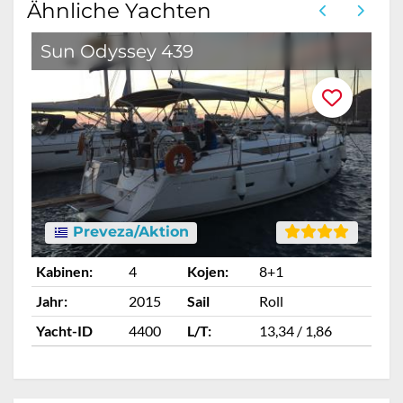
Ähnliche Yachten
Sun Odyssey 439
Preveza/Aktion
Kabinen:
4
Kojen:
8+1
Ka
Jahr:
2015
Sail
Roll
Ja
Yacht-ID
4400
L/T:
13,34 / 1,86
Ya