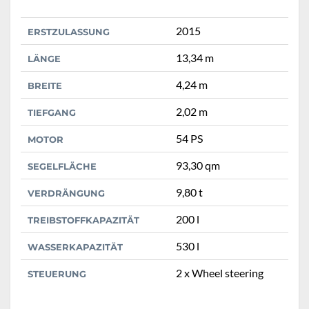
2015
ERSTZULASSUNG
13,34 m
LÄNGE
4,24 m
BREITE
2,02 m
TIEFGANG
54 PS
MOTOR
93,30 qm
SEGELFLÄCHE
9,80 t
VERDRÄNGUNG
200 l
TREIBSTOFFKAPAZITÄT
530 l
WASSERKAPAZITÄT
2 x Wheel steering
STEUERUNG