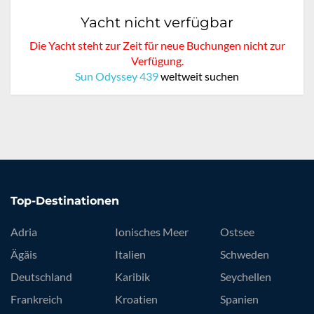
Yacht nicht verfügbar
Die Yacht steht zur Zeit für neue Buchungen nicht zur
Verfügung.
Sun Odyssey 439
weltweit suchen
Top-Destinationen
Adria
Ionisches Meer
Ostsee
Ägäis
Italien
Schweden
Deutschland
Karibik
Seychellen
Frankreich
Kroatien
Spanien