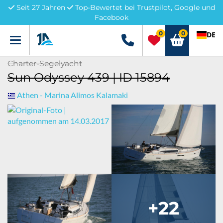
Seit 27 Jahren
Top-Bewertet bei Trustpilot, Google und
Facebook
0
0
DE
Menü
+49 5741 3222690
Charter-Segelyacht
Sun Odyssey 439 | ID 15894
Athen - Marina Alimos Kalamaki
+22