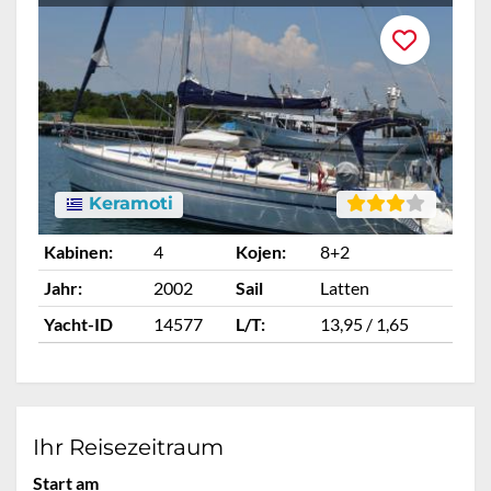
Keramoti
Kabinen:
4
Kojen:
8+2
Ka
Jahr:
2002
Sail
Latten
Ja
Yacht-ID
14577
L/T:
13,95 / 1,65
Ya
Ihr Reisezeitraum
Start am