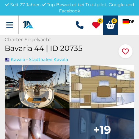
Seit 27 Jahren
Top-Bewertet bei Trustpilot, Google und
Facebook
0
0
DE
Menü
+49 5741 3222690
Charter-Segelyacht
Bavaria 44 | ID 20735
Kavala - Stadthafen Kavala
+19