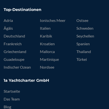
Top-Destinationen
Adria
Ionisches Meer
Ostsee
Ägäis
Italien
Schweden
Deutschland
Karibik
Seychellen
Frankreich
Kroatien
Spanien
Griechenland
Mallorca
Thailand
Guadeloupe
Martinique
Türkei
Indischer Ozean
Nordsee
1a Yachtcharter GmbH
Startseite
Das Team
Blog