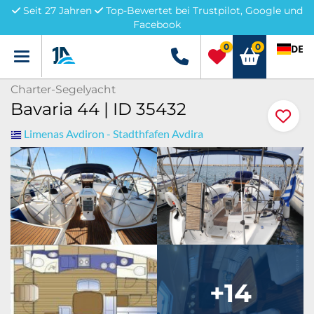
Seit 27 Jahren
Top-Bewertet bei Trustpilot, Google und
Facebook
0
0
DE
Menü
+49 5741 3222690
Charter-Segelyacht
Bavaria 44 | ID 35432
Limenas Avdiron - Stadthfafen Avdira
+14