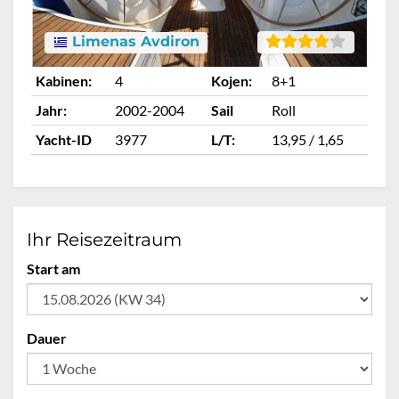
Limenas Avdiron
Kabinen:
4
Kojen:
8+1
Ka
Jahr:
2002-2004
Sail
Roll
Ja
Yacht-ID
3977
L/T:
13,95 / 1,65
Ya
Ihr Reisezeitraum
Start am
Dauer