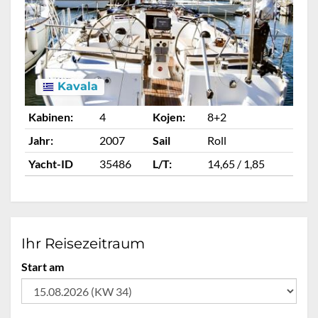
Kavala
Kabinen:
4
Kojen:
8+2
Ka
Jahr:
2007
Sail
Roll
Ja
Yacht-ID
35486
L/T:
14,65 / 1,85
Ya
Ihr Reisezeitraum
Start am