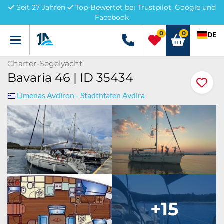
Seit 27 Jahren
Top-Bewertet bei Trustpilot, Google und
Facebook
0
0
DE
Menü
+49 5741 3222690
Charter-Segelyacht
Bavaria 46 | ID 35434
Limenas Avdiron - Stadthfafen Avdira
+15