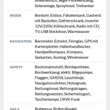
Ankerwinsch, Segel-Flickwerkzeug,
Solaranlage, Sprayhood, Treibanker
Borduhr, Eisbox, Fäkalientank, Gasherd
INSIDE
mit Backofen, Gefrierschrank, Inverter
12V/220V, Kühlschrank, Radio mit CD,
TV, USB Steckdose, Warmwasser
Barometer, Echolot, Fernglas, GPS mit
NAVIGATION
Kartenplotter, Hafenhandbücher,
Handpeilkompass, Kompass,
Seekarten, Sumlog, Windmesser
Bootsmannstuhl, Bordapotheke,
SAFETY
Bordwerkzeug, elektr. Bilgepumpe,
Flaggen, GMDSS, Leuchtboje,
Navigationslichter, Notsignale,
Rettungsinsel, Rettungskragen,
Rettungswesten, Sicherheitsgurt,
Taschenlampe, UKW-Funk
Rollgenua, Rollgroßsegel
SAILS