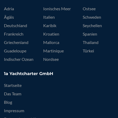
Adria
Ionisches Meer
Ostsee
Ägäis
Italien
Schweden
Deutschland
Karibik
Seychellen
Frankreich
Kroatien
Spanien
Griechenland
Mallorca
Thailand
Guadeloupe
Martinique
Türkei
Indischer Ozean
Nordsee
1a Yachtcharter GmbH
Startseite
Das Team
Blog
Impressum