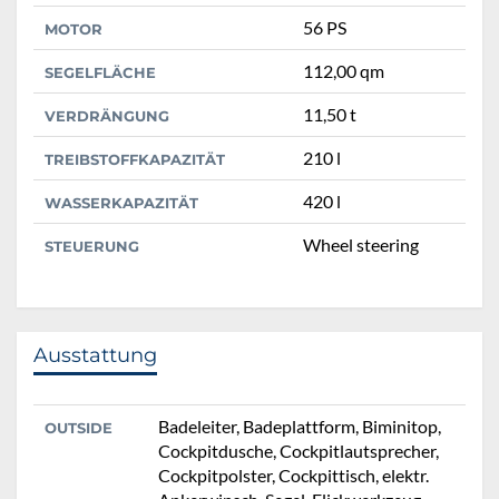
56 PS
MOTOR
112,00 qm
SEGELFLÄCHE
11,50 t
VERDRÄNGUNG
210 l
TREIBSTOFFKAPAZITÄT
420 l
WASSERKAPAZITÄT
Wheel steering
STEUERUNG
Ausstattung
Badeleiter, Badeplattform, Biminitop,
OUTSIDE
Cockpitdusche, Cockpitlautsprecher,
Cockpitpolster, Cockpittisch, elektr.