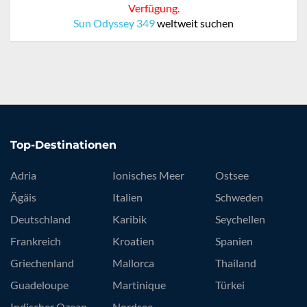
Verfügung.
Sun Odyssey 349
weltweit suchen
Top-Destinationen
Adria
Ionisches Meer
Ostsee
Ägäis
Italien
Schweden
Deutschland
Karibik
Seychellen
Frankreich
Kroatien
Spanien
Griechenland
Mallorca
Thailand
Guadeloupe
Martinique
Türkei
Indischer Ozean
Nordsee