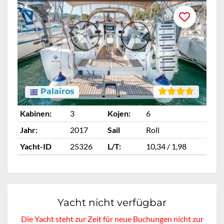
Palairos
Kabinen:
3
Kojen:
6
Ka
Jahr:
2017
Sail
Roll
Ja
Yacht-ID
25326
L/T:
10,34 / 1,98
Ya
Yacht nicht verfügbar
Die Yacht steht zur Zeit für neue Buchungen nicht zur