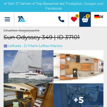
Seit 27 Jahren
Top-Bewertet bei Trustpilot, Google und
Facebook
0
0
DE
Menü
+49 5741 3222690
Charter-Segelyacht
Sun Odyssey 349 | ID 37101
Lefkada - D-Marin Lefkas Marina
+5