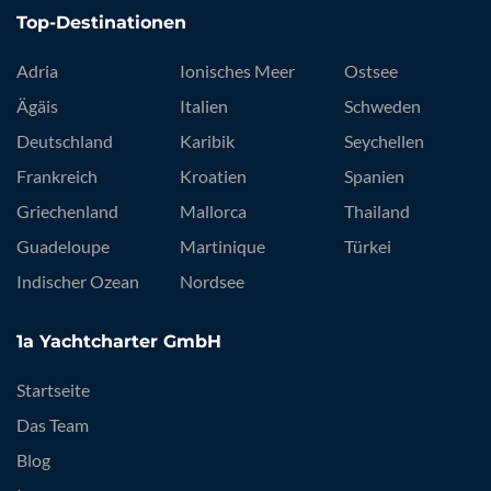
Top-Destinationen
Adria
Ionisches Meer
Ostsee
Ägäis
Italien
Schweden
Deutschland
Karibik
Seychellen
Frankreich
Kroatien
Spanien
Griechenland
Mallorca
Thailand
Guadeloupe
Martinique
Türkei
Indischer Ozean
Nordsee
1a Yachtcharter GmbH
Startseite
Das Team
Blog