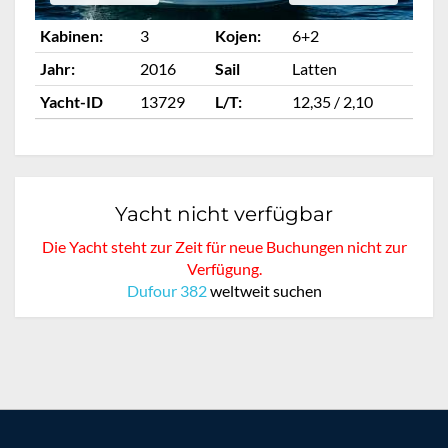
Kabinen:
3
Kojen:
6+2
Ka
Jahr:
2016
Sail
Latten
Ja
Yacht-ID
13729
L/T:
12,35 / 2,10
Ya
Yacht nicht verfügbar
Die Yacht steht zur Zeit für neue Buchungen nicht zur
Verfügung.
Dufour 382
weltweit suchen