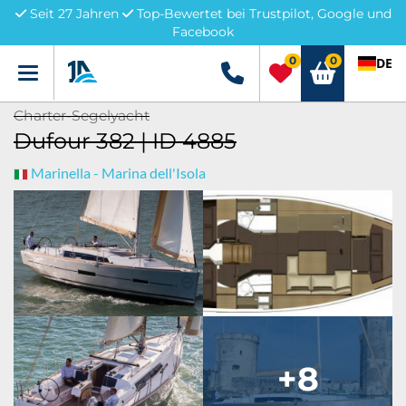
Seit 27 Jahren
Top-Bewertet bei Trustpilot, Google und
Facebook
0
0
DE
Menü
+49 5741 3222690
Charter-Segelyacht
Dufour 382 | ID 4885
Marinella - Marina dell'Isola
+8