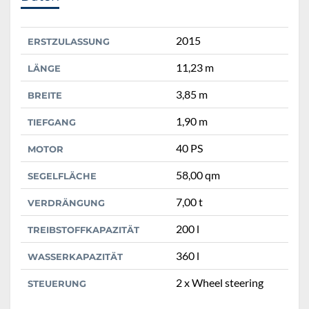
2015
ERSTZULASSUNG
11,23 m
LÄNGE
3,85 m
BREITE
1,90 m
TIEFGANG
40 PS
MOTOR
58,00 qm
SEGELFLÄCHE
7,00 t
VERDRÄNGUNG
200 l
TREIBSTOFFKAPAZITÄT
360 l
WASSERKAPAZITÄT
2 x Wheel steering
STEUERUNG