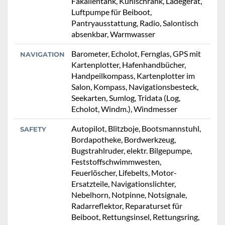
Fäkalientank, Kühlschrank, Ladegerät,
Luftpumpe für Beiboot,
Pantryausstattung, Radio, Salontisch
absenkbar, Warmwasser
Barometer, Echolot, Fernglas, GPS mit
NAVIGATION
Kartenplotter, Hafenhandbücher,
Handpeilkompass, Kartenplotter im
Salon, Kompass, Navigationsbesteck,
Seekarten, Sumlog, Tridata (Log,
Echolot, Windm.), Windmesser
Autopilot, Blitzboje, Bootsmannstuhl,
SAFETY
Bordapotheke, Bordwerkzeug,
Bugstrahlruder, elektr. Bilgepumpe,
Feststoffschwimmwesten,
Feuerlöscher, Lifebelts, Motor-
Ersatzteile, Navigationslichter,
Nebelhorn, Notpinne, Notsignale,
Radarreflektor, Reparaturset für
Beiboot, Rettungsinsel, Rettungsring,