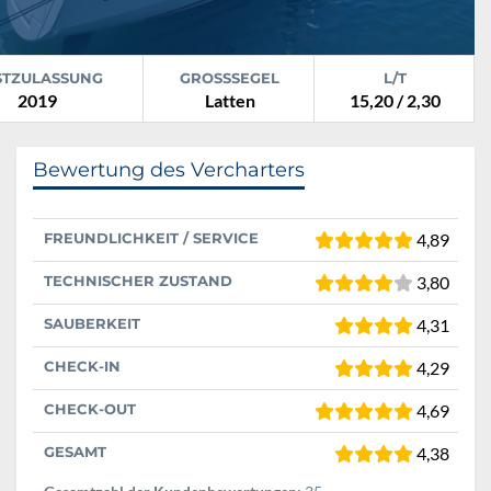
STZULASSUNG
GROSSSEGEL
L/T
2019
Latten
15,20 / 2,30
Bewertung des Vercharters
FREUNDLICHKEIT / SERVICE
4,89
TECHNISCHER ZUSTAND
3,80
SAUBERKEIT
4,31
CHECK-IN
4,29
CHECK-OUT
4,69
GESAMT
4,38