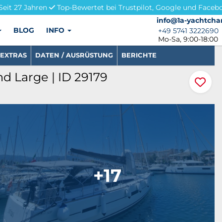
Seit 27 Jahren
Top-Bewertet bei Trustpilot, Google und Faceb
info@1a-yachtchar
info@1a-yachtcha
BLOG
INFO
+49 5741 3222690
+49 5741 3222690
Mo-Sa, 9:00-18:00
EXTRAS
DATEN / AUSRÜSTUNG
BERICHTE
d Large | ID 29179
+17