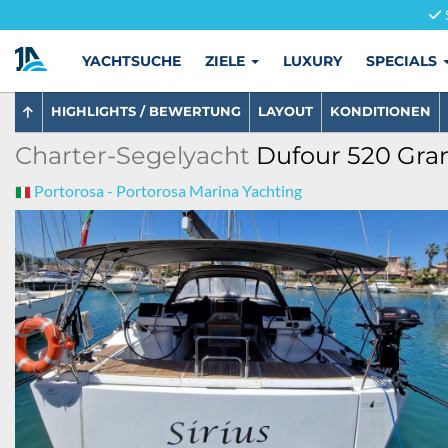
YACHTSUCHE
ZIELE
LUXURY
SPECIALS
HIGHLIGHTS / BEWERTUNG
LAYOUT
KONDITIONEN
Charter-Segelyacht
Dufour 520 Gran
Portorosa - Portorosa Marina Yachting