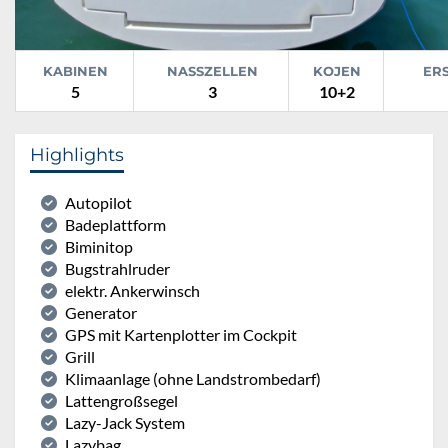
KABINEN
NASSZELLEN
KOJEN
ER
5
3
10+2
Highlights
Autopilot
Badeplattform
Biminitop
Bugstrahlruder
elektr. Ankerwinsch
Generator
GPS mit Kartenplotter im Cockpit
Grill
Klimaanlage (ohne Landstrombedarf)
Lattengroßsegel
Lazy-Jack System
Lazybag