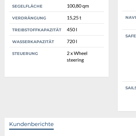
100,80 qm
SEGELFLÄCHE
15,25 t
NAV
VERDRÄNGUNG
450 l
TREIBSTOFFKAPAZITÄT
SAFE
720 l
WASSERKAPAZITÄT
2 x Wheel
STEUERUNG
steering
SAIL
Kundenberichte