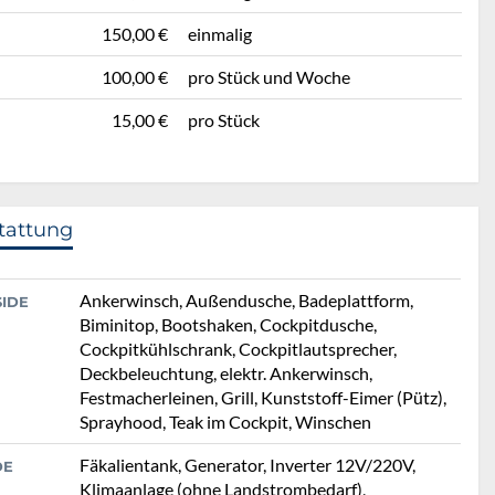
150,00 €
einmalig
100,00 €
pro Stück und Woche
15,00 €
pro Stück
tattung
Ankerwinsch, Außendusche, Badeplattform,
SIDE
Biminitop, Bootshaken, Cockpitdusche,
Cockpitkühlschrank, Cockpitlautsprecher,
Deckbeleuchtung, elektr. Ankerwinsch,
Festmacherleinen, Grill, Kunststoff-Eimer (Pütz),
Sprayhood, Teak im Cockpit, Winschen
Fäkalientank, Generator, Inverter 12V/220V,
DE
Klimaanlage (ohne Landstrombedarf),