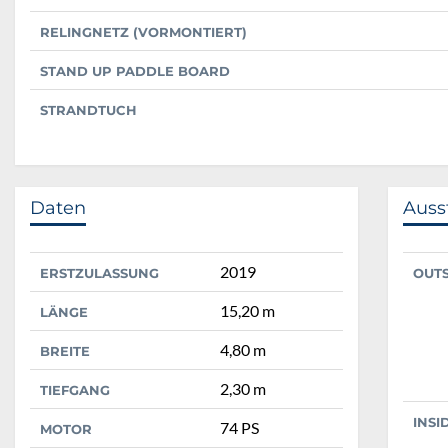
RELINGNETZ (VORMONTIERT)
STAND UP PADDLE BOARD
STRANDTUCH
Daten
Auss
2019
ERSTZULASSUNG
OUT
15,20 m
LÄNGE
4,80 m
BREITE
2,30 m
TIEFGANG
INSI
74 PS
MOTOR