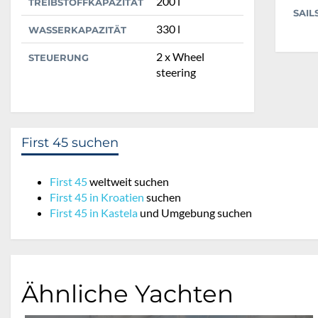
200 l
TREIBSTOFFKAPAZITÄT
SAIL
330 l
WASSERKAPAZITÄT
2 x Wheel
STEUERUNG
steering
First 45 suchen
First 45
weltweit suchen
First 45 in Kroatien
suchen
First 45 in Kastela
und Umgebung suchen
Ähnliche Yachten