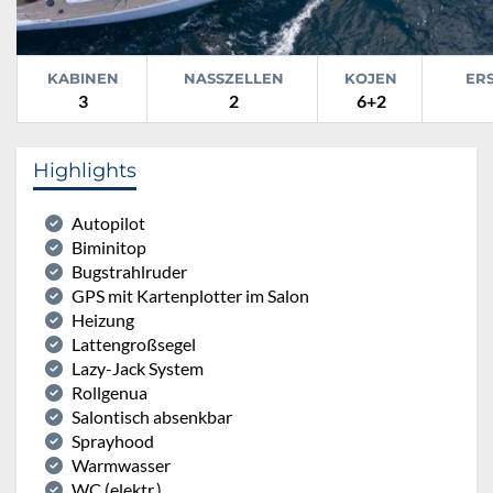
KABINEN
NASSZELLEN
KOJEN
ER
3
2
6+2
Highlights
Autopilot
Biminitop
Bugstrahlruder
GPS mit Kartenplotter im Salon
Heizung
Lattengroßsegel
Lazy-Jack System
Rollgenua
Salontisch absenkbar
Sprayhood
Warmwasser
WC (elektr.)