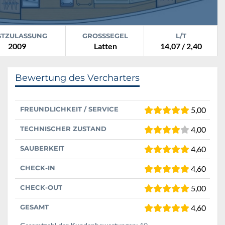
STZULASSUNG
GROSSSEGEL
L/T
2009
Latten
14,07 / 2,40
Bewertung des Vercharters
FREUNDLICHKEIT / SERVICE
5,00
TECHNISCHER ZUSTAND
4,00
SAUBERKEIT
4,60
CHECK-IN
4,60
CHECK-OUT
5,00
GESAMT
4,60