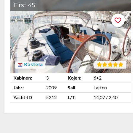
First 45
Kastela
Kabinen:
3
Kojen:
6+2
Jahr:
2009
Sail
Latten
Yacht-ID
5212
L/T:
14,07 / 2,40