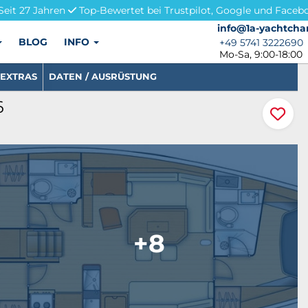
Seit 27 Jahren
Top-Bewertet bei Trustpilot, Google und Faceb
info@1a-yachtchar
info@1a-yachtcha
BLOG
INFO
+49 5741 3222690
+49 5741 3222690
Mo-Sa, 9:00-18:00
EXTRAS
DATEN / AUSRÜSTUNG
6
+8