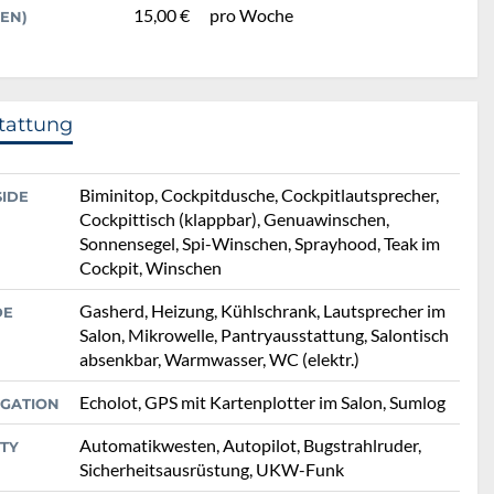
15,00 €
pro Woche
EN)
tattung
Biminitop, Cockpitdusche, Cockpitlautsprecher,
SIDE
Cockpittisch (klappbar), Genuawinschen,
Sonnensegel, Spi-Winschen, Sprayhood, Teak im
Cockpit, Winschen
Gasherd, Heizung, Kühlschrank, Lautsprecher im
DE
Salon, Mikrowelle, Pantryausstattung, Salontisch
absenkbar, Warmwasser, WC (elektr.)
Echolot, GPS mit Kartenplotter im Salon, Sumlog
IGATION
Automatikwesten, Autopilot, Bugstrahlruder,
TY
Sicherheitsausrüstung, UKW-Funk