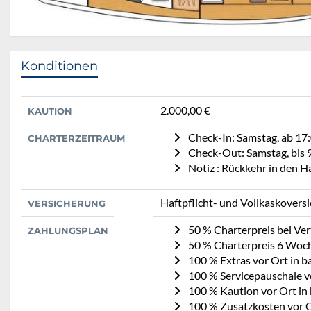
Konditionen
2.000,00 €
KAUTION
Check-In: Samstag, ab 17
CHARTERZEITRAUM
Check-Out: Samstag, bis 
Notiz : Rückkehr in den 
Haftpflicht- und Vollkaskovers
VERSICHERUNG
50 % Charterpreis bei Ve
ZAHLUNGSPLAN
50 % Charterpreis 6 Woc
100 % Extras vor Ort in b
100 % Servicepauschale v
100 % Kaution vor Ort in
100 % Zusatzkosten vor O