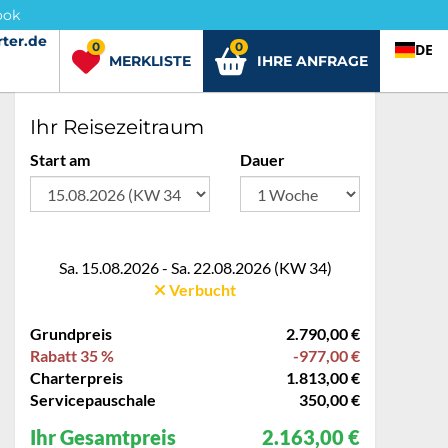
ook
ter.de
rter.de
0
0
DE
MERKLISTE
IHRE ANFRAGE
Ihr Reisezeitraum
Start am
Dauer
Sa. 15.08.2026 - Sa. 22.08.2026 (KW 34)
Verbucht
Grundpreis
2.790,00 €
Rabatt 35 %
-977,00 €
Charterpreis
1.813,00 €
Servicepauschale
350,00 €
Ihr Gesamtpreis
2.163,00 €