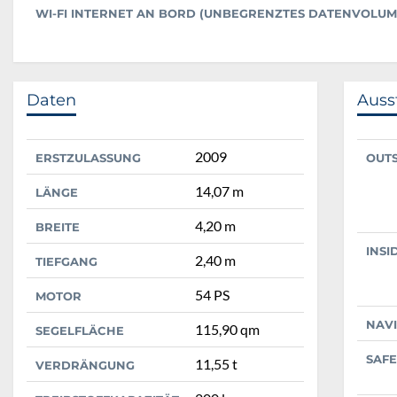
WI-FI INTERNET AN BORD (UNBEGRENZTES DATENVOLUM
Daten
Auss
2009
ERSTZULASSUNG
OUT
14,07 m
LÄNGE
4,20 m
BREITE
INSI
2,40 m
TIEFGANG
54 PS
MOTOR
NAV
115,90 qm
SEGELFLÄCHE
SAFE
11,55 t
VERDRÄNGUNG