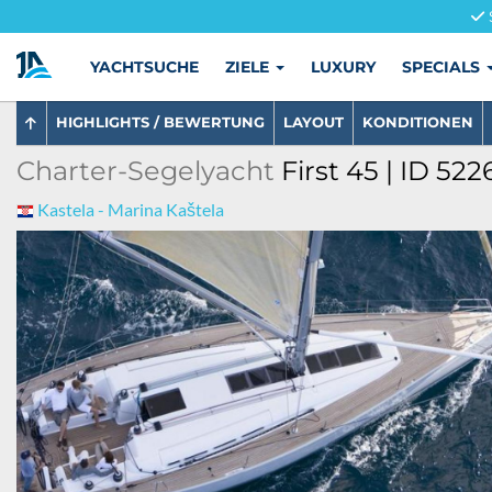
YACHTSUCHE
ZIELE
LUXURY
SPECIALS
HIGHLIGHTS / BEWERTUNG
LAYOUT
KONDITIONEN
Charter-Segelyacht
First 45 | ID 522
Kastela - Marina Kaštela