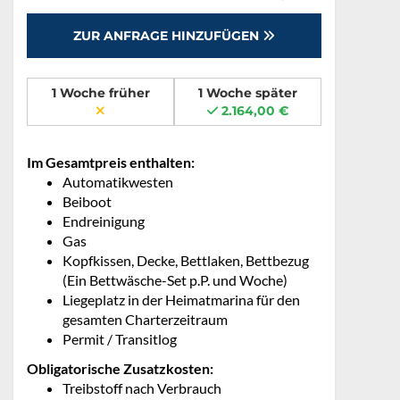
ZUR ANFRAGE HINZUFÜGEN
1 Woche früher
1 Woche später
2.164,00 €
Im Gesamtpreis enthalten:
Automatikwesten
Beiboot
Endreinigung
Gas
Kopfkissen, Decke, Bettlaken, Bettbezug
(Ein Bettwäsche-Set p.P. und Woche)
Liegeplatz in der Heimatmarina für den
gesamten Charterzeitraum
Permit / Transitlog
Obligatorische Zusatzkosten:
Treibstoff nach Verbrauch