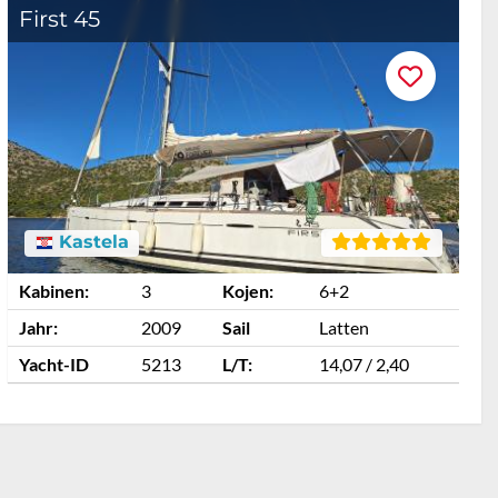
First 45
F
Kastela
Kabinen:
3
Kojen:
6+2
K
Jahr:
2009
Sail
Latten
J
Yacht-ID
5213
L/T:
14,07 / 2,40
Y