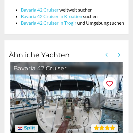
Bavaria 42 Cruiser
weltweit suchen
Bavaria 42 Cruiser in Kroatien
suchen
Bavaria 42 Cruiser in Trogir
und Umgebung suchen
Ähnliche Yachten
Bavaria 42 Cruiser
B
Split