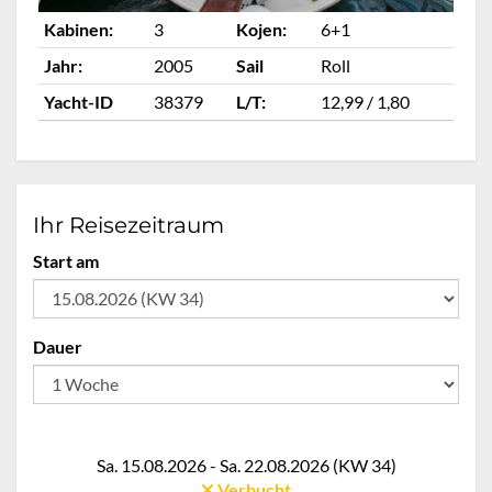
Kabinen:
3
Kojen:
6+1
Ka
Jahr:
2005
Sail
Roll
Ja
Yacht-ID
38379
L/T:
12,99 / 1,80
Ya
Ihr Reisezeitraum
Start am
Dauer
Sa. 15.08.2026 - Sa. 22.08.2026 (KW 34)
Verbucht