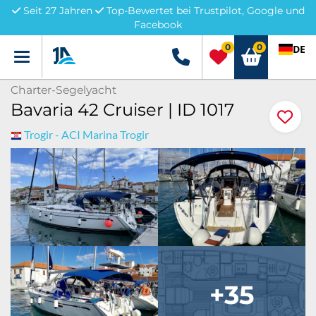
Seit 27 Jahren
Top-Bewertet bei Trustpilot, Google und
Facebook
0
0
DE
Menü
+49 5741 3222690
Charter-Segelyacht
Bavaria 42 Cruiser | ID 1017
Trogir - ACI Marina Trogir
+35