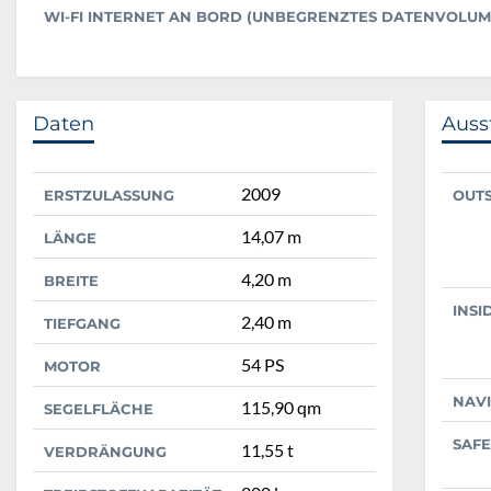
WI-FI INTERNET AN BORD (UNBEGRENZTES DATENVOLUM
Daten
Auss
2009
ERSTZULASSUNG
OUT
14,07 m
LÄNGE
4,20 m
BREITE
INSI
2,40 m
TIEFGANG
54 PS
MOTOR
NAV
115,90 qm
SEGELFLÄCHE
SAFE
11,55 t
VERDRÄNGUNG