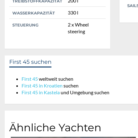
200 l
TREIBSTOFFKAPAZITÄT
SAIL
330 l
WASSERKAPAZITÄT
2 x Wheel
STEUERUNG
steering
First 45 suchen
First 45
weltweit suchen
First 45 in Kroatien
suchen
First 45 in Kastela
und Umgebung suchen
Ähnliche Yachten