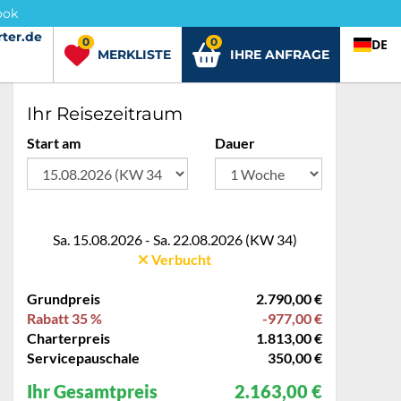
ook
ter.de
rter.de
0
0
DE
MERKLISTE
IHRE ANFRAGE
Ihr Reisezeitraum
Start am
Dauer
Sa. 15.08.2026 - Sa. 22.08.2026 (KW 34)
Verbucht
Grundpreis
2.790,00 €
Rabatt 35 %
-977,00 €
Charterpreis
1.813,00 €
Servicepauschale
350,00 €
Ihr Gesamtpreis
2.163,00 €