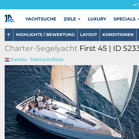
YACHTSUCHE
ZIELE
LUXURY
SPECIALS
HIGHLIGHTS / BEWERTUNG
LAYOUT
KONDITIONEN
Charter-Segelyacht
First 45 | ID 523
Kastela - Marina Kaštela