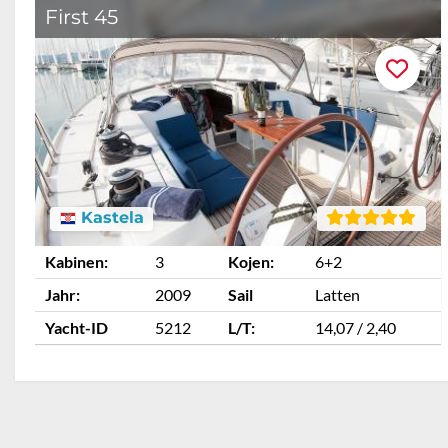
First 45
Kastela
Kabinen:
3
Kojen:
6+2
Jahr:
2009
Sail
Latten
Yacht-ID
5212
L/T:
14,07 / 2,40