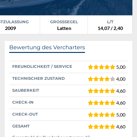
STZULASSUNG
GROSSSEGEL
L/T
2009
Latten
14,07 / 2,40
Bewertung des Vercharters
FREUNDLICHKEIT / SERVICE
5,00
TECHNISCHER ZUSTAND
4,00
SAUBERKEIT
4,60
CHECK-IN
4,60
CHECK-OUT
5,00
GESAMT
4,60