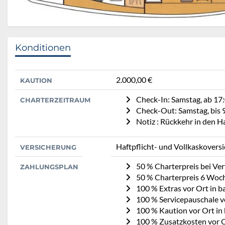
Konditionen
2.000,00 €
KAUTION
Check-In: Samstag, ab 17
CHARTERZEITRAUM
Check-Out: Samstag, bis 
Notiz : Rückkehr in den 
Haftpflicht- und Vollkaskovers
VERSICHERUNG
50 % Charterpreis bei Ve
ZAHLUNGSPLAN
50 % Charterpreis 6 Woc
100 % Extras vor Ort in b
100 % Servicepauschale v
100 % Kaution vor Ort in
100 % Zusatzkosten vor O