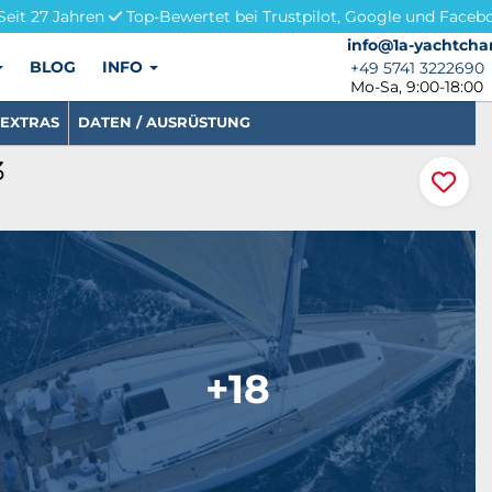
Seit 27 Jahren
Top-Bewertet bei Trustpilot, Google und Faceb
info@1a-yachtchar
info@1a-yachtcha
BLOG
INFO
+49 5741 3222690
+49 5741 3222690
Mo-Sa, 9:00-18:00
EXTRAS
DATEN / AUSRÜSTUNG
3
+18