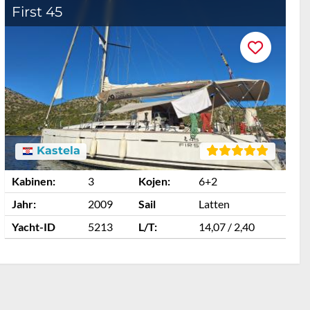
First 45
F
Kastela
Kabinen:
3
Kojen:
6+2
K
Jahr:
2009
Sail
Latten
J
Yacht-ID
5213
L/T:
14,07 / 2,40
Y