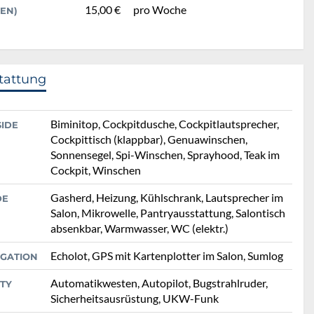
15,00 €
pro Woche
EN)
tattung
Biminitop, Cockpitdusche, Cockpitlautsprecher,
SIDE
Cockpittisch (klappbar), Genuawinschen,
Sonnensegel, Spi-Winschen, Sprayhood, Teak im
Cockpit, Winschen
Gasherd, Heizung, Kühlschrank, Lautsprecher im
DE
Salon, Mikrowelle, Pantryausstattung, Salontisch
absenkbar, Warmwasser, WC (elektr.)
Echolot, GPS mit Kartenplotter im Salon, Sumlog
IGATION
Automatikwesten, Autopilot, Bugstrahlruder,
TY
Sicherheitsausrüstung, UKW-Funk