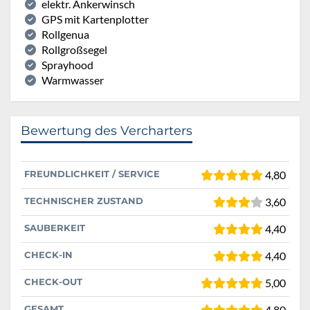
elektr. Ankerwinsch
GPS mit Kartenplotter
Rollgenua
Rollgroßsegel
Sprayhood
Warmwasser
Bewertung des Vercharters
FREUNDLICHKEIT / SERVICE
4,80
TECHNISCHER ZUSTAND
3,60
SAUBERKEIT
4,40
CHECK-IN
4,40
CHECK-OUT
5,00
GESAMT
4,80