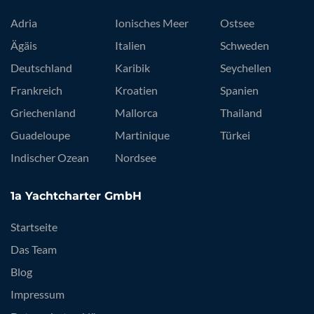
Adria
Ionisches Meer
Ostsee
Ägäis
Italien
Schweden
Deutschland
Karibik
Seychellen
Frankreich
Kroatien
Spanien
Griechenland
Mallorca
Thailand
Guadeloupe
Martinique
Türkei
Indischer Ozean
Nordsee
1a Yachtcharter GmbH
Startseite
Das Team
Blog
Impressum