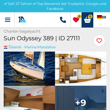
Seit 27 Jahren
Top-Bewertet bei Trustpilot, Google und
Facebook
0
0
DE
Menü
+49 5741 3222690
Charter-Segelyacht
Sun Odyssey 389 | ID 27111
Šibenik - Marina Mandalina
+9