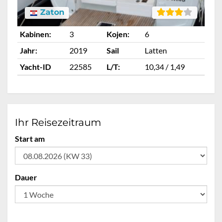
Zaton
Kabinen:
3
Kojen:
6
Ka
Jahr:
2019
Sail
Latten
Ja
Yacht-ID
22585
L/T:
10,34 / 1,49
Ya
Ihr Reisezeitraum
Start am
Dauer