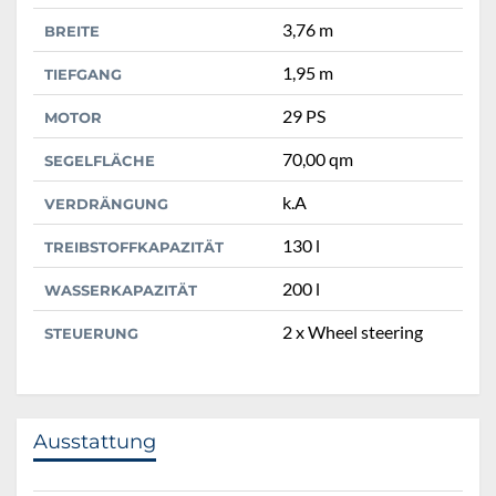
3,76 m
BREITE
1,95 m
TIEFGANG
29 PS
MOTOR
70,00 qm
SEGELFLÄCHE
k.A
VERDRÄNGUNG
130 l
TREIBSTOFFKAPAZITÄT
200 l
WASSERKAPAZITÄT
2 x Wheel steering
STEUERUNG
Ausstattung