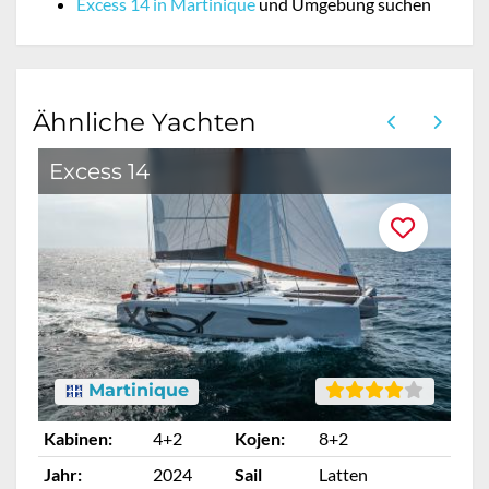
Excess 14 in Martinique
und Umgebung suchen
Ähnliche Yachten
Excess 14
E
Martinique
Kabinen:
4+2
Kojen:
8+2
Ka
Jahr:
2024
Sail
Latten
Ja