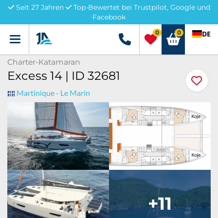
Seit 27 Jahren
Top-Bewertet bei Trustpilot, Google und
Facebook
0
0
DE
Menü
+49 5741 3222690
Charter-Katamaran
Excess 14 | ID 32681
Martinique - Le Marin
+11