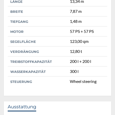
13,34 m
LÄNGE
7,87 m
BREITE
1,48 m
TIEFGANG
57 PS + 57 PS
MOTOR
123,00 qm
SEGELFLÄCHE
12,80 t
VERDRÄNGUNG
200 l + 200 l
TREIBSTOFFKAPAZITÄT
300 l
WASSERKAPAZITÄT
Wheel steering
STEUERUNG
Ausstattung