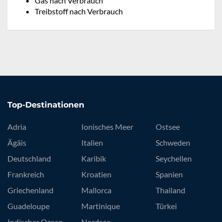
Gas nach Verbrauch
Treibstoff nach Verbrauch
Top-Destinationen
Adria
Ionisches Meer
Ostsee
Ägäis
Italien
Schweden
Deutschland
Karibik
Seychellen
Frankreich
Kroatien
Spanien
Griechenland
Mallorca
Thailand
Guadeloupe
Martinique
Türkei
Indischer Ozean
Nordsee