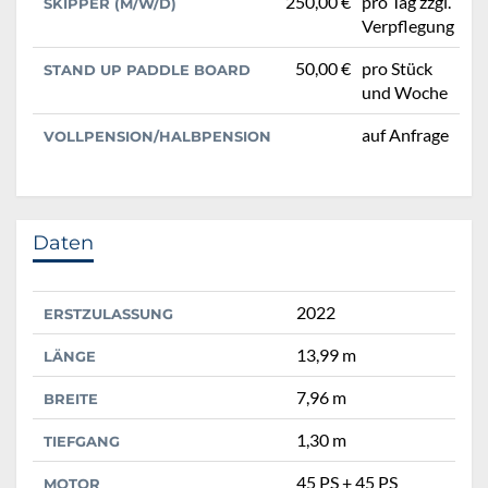
250,00 €
pro Tag zzgl.
SKIPPER (M/W/D)
Verpflegung
50,00 €
pro Stück
STAND UP PADDLE BOARD
und Woche
auf Anfrage
VOLLPENSION/HALBPENSION
Daten
2022
ERSTZULASSUNG
13,99 m
LÄNGE
7,96 m
BREITE
1,30 m
TIEFGANG
45 PS + 45 PS
MOTOR