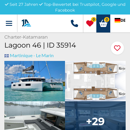
Seit 27 Jahren
Top-Bewertet bei Trustpilot, Google und
Facebook
0
0
DE
Menü
+49 5741 3222690
Charter-Katamaran
Lagoon 46 | ID 35914
Martinique - Le Marin
+29