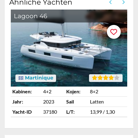
Ähnliche Yachten
Lagoon 46
Martinique
Kabinen:
4+2
Kojen:
8+2
Ka
Jahr:
2023
Sail
Latten
Ja
Yacht-ID
37180
L/T:
13,99 / 1,30
Ya