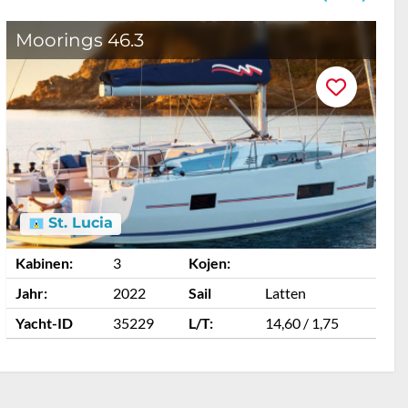
Moorings 46.3
S
St. Lucia
Kabinen:
3
Kojen:
K
Jahr:
2022
Sail
Latten
J
Yacht-ID
35229
L/T:
14,60 / 1,75
Y