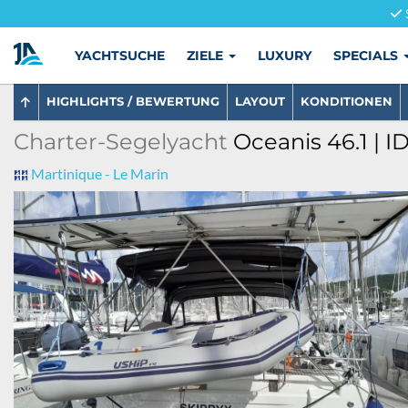
YACHTSUCHE
ZIELE
LUXURY
SPECIALS
HIGHLIGHTS / BEWERTUNG
LAYOUT
KONDITIONEN
Charter-Segelyacht
Oceanis 46.1 | I
Martinique - Le Marin