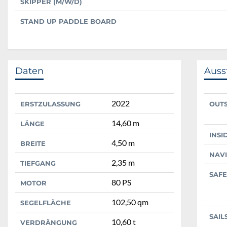
SKIPPER (M/W/D)
STAND UP PADDLE BOARD
Daten
Auss
2022
ERSTZULASSUNG
OUT
14,60 m
LÄNGE
INSI
4,50 m
BREITE
NAV
2,35 m
TIEFGANG
SAFE
80 PS
MOTOR
102,50 qm
SEGELFLÄCHE
SAIL
10,60 t
VERDRÄNGUNG