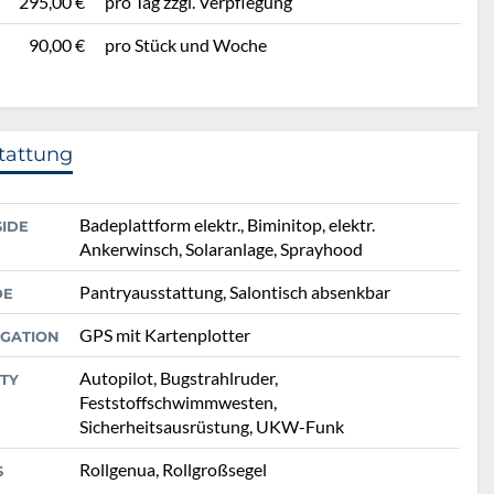
295,00 €
pro Tag zzgl. Verpflegung
90,00 €
pro Stück und Woche
tattung
Badeplattform elektr., Biminitop, elektr.
SIDE
Ankerwinsch, Solaranlage, Sprayhood
Pantryausstattung, Salontisch absenkbar
DE
GPS mit Kartenplotter
IGATION
Autopilot, Bugstrahlruder,
TY
Feststoffschwimmwesten,
Sicherheitsausrüstung, UKW-Funk
Rollgenua, Rollgroßsegel
S