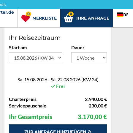
ook
ter.de
rter.de
0
0
DE
MERKLISTE
IHRE ANFRAGE
Ihr Reisezeitraum
Start am
Dauer
Sa. 15.08.2026 - Sa. 22.08.2026 (KW 34)
Frei
Charterpreis
2.940,00 €
Servicepauschale
230,00 €
Ihr Gesamtpreis
3.170,00 €
ZUR ANFRAGE HINZUFÜGEN