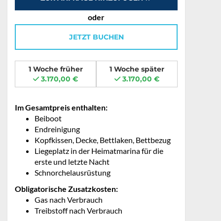
oder
JETZT BUCHEN
1 Woche früher
1 Woche später
3.170,00 €
3.170,00 €
Im Gesamtpreis enthalten:
Beiboot
Endreinigung
Kopfkissen, Decke, Bettlaken, Bettbezug
Liegeplatz in der Heimatmarina für die
erste und letzte Nacht
Schnorchelausrüstung
Obligatorische Zusatzkosten:
Gas nach Verbrauch
Treibstoff nach Verbrauch