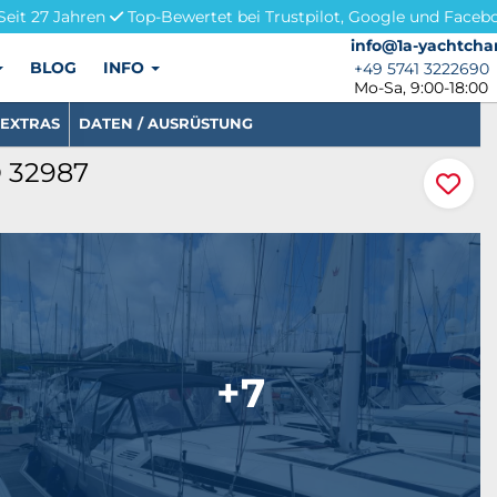
Seit 27 Jahren
Top-Bewertet bei Trustpilot, Google und Faceb
info@1a-yachtchar
info@1a-yachtcha
BLOG
INFO
+49 5741 3222690
+49 5741 3222690
Mo-Sa, 9:00-18:00
EXTRAS
DATEN / AUSRÜSTUNG
D 32987
+7