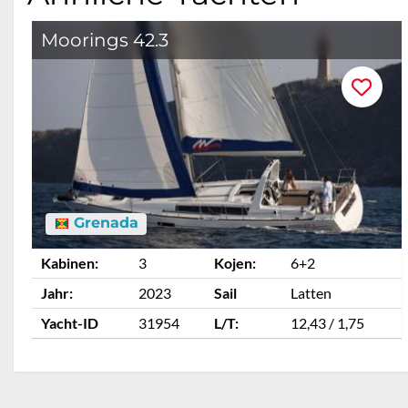
Moorings 42.3
Grenada
Kabinen:
3
Kojen:
6+2
Jahr:
2023
Sail
Latten
Yacht-ID
31954
L/T:
12,43 / 1,75