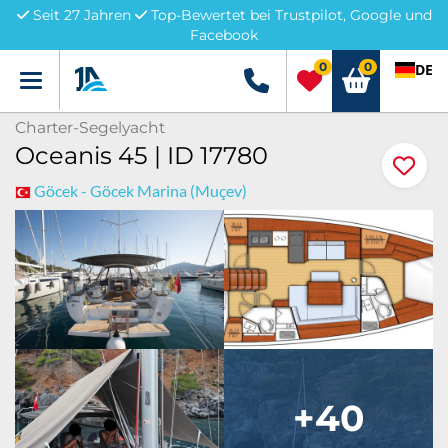
Seit 27 Jahren
Top-Bewertet bei Trustpilot, Google und
Facebook
0
0
DE
Menü
+49 5741 3222690
Charter-Segelyacht
Oceanis 45 | ID 17780
Göcek - Göcek Marina (Muçev)
+40