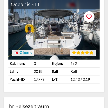
Oceanis 41.1
O
Göcek
Kabinen:
3
Kojen:
6+2
Ka
Jahr:
2018
Sail
Roll
Ja
Yacht-ID
17773
L/T:
12,43 / 2,19
Ya
Ihr Reisezeitraum