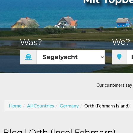
Wo?
Was?
Home
All Countries
Germany
Orth (Fehmarn Island)
Blog | Orth (Insel Fehmarn)