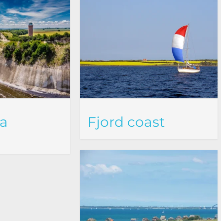
ea
Fjord coast