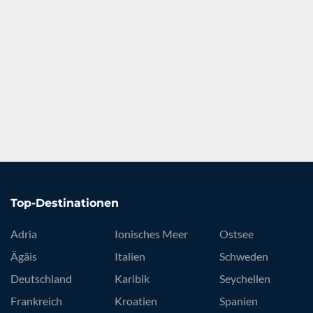
Top-Destinationen
Adria
Ionisches Meer
Ostsee
Ägäis
Italien
Schweden
Deutschland
Karibik
Seychellen
Frankreich
Kroatien
Spanien