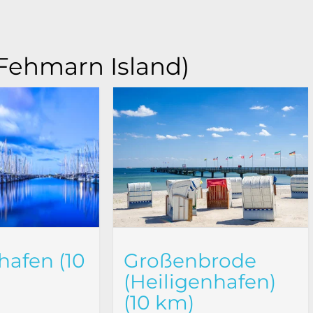
(Fehmarn Island)
hafen (10
Großenbrode
(Heiligenhafen)
(10 km)