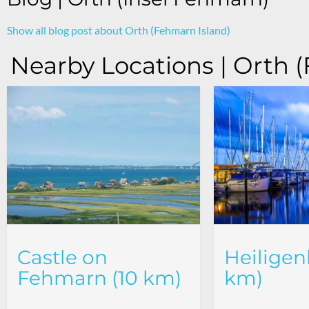
Show all blog post about Orth (Fehmarn Island)
Nearby Locations | Orth 
Castle on
Heiligen
Fehmarn (10 km)
km)