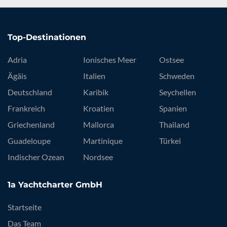
Top-Destinationen
Adria
Ionisches Meer
Ostsee
Ägäis
Italien
Schweden
Deutschland
Karibik
Seychellen
Frankreich
Kroatien
Spanien
Griechenland
Mallorca
Thailand
Guadeloupe
Martinique
Türkei
Indischer Ozean
Nordsee
1a Yachtcharter GmbH
Startseite
Das Team