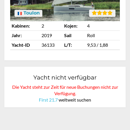
Toulon
Kabinen:
2
Kojen:
4
Ka
Jahr:
2019
Sail
Roll
Ja
Yacht-ID
36133
L/T:
9,53 / 1,88
Ya
Yacht nicht verfügbar
Die Yacht steht zur Zeit für neue Buchungen nicht zur
Verfügung.
First 21.7
weltweit suchen