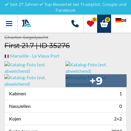
Seit 27 Jahren
Top-Bewertet bei Trustpilot, Google und
Facebook
0
0
DE
Menü
+49 5741 3222690
Charter-Segelyacht
First 21.7 | ID 35276
Marseille - Le Vieux Port
+9
Kabinen
1
Nasszellen
0
Kojen
2+2